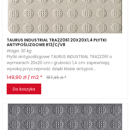
TAURUS INDUSTRIAL TRA2Z061 20X20X1,4 PŁYTKI
ANTYPOŚLIZGOWE R13/C/V8
Waga: 30 kg
Płytki antypoślizgowe TAURUS INDUSTRIAL TRA2Z061 o
wymiarach 20x20 cm i grubości 1,4 cm zapewniają
wysoką przyczepność dzięki klasie antypoś...
149,90 zł / m2 *
187,45 zł *
Do koszyka