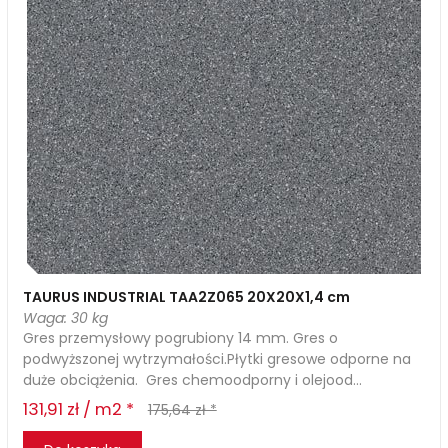
TAURUS INDUSTRIAL TAA2Z065 20X20X1,4 cm
Waga: 30 kg
Gres przemysłowy pogrubiony 14 mm. Gres o
podwyższonej wytrzymałości.Płytki gresowe odporne na
duże obciążenia. Gres chemoodporny i olejood...
131,91 zł / m2 *
175,64 zł *