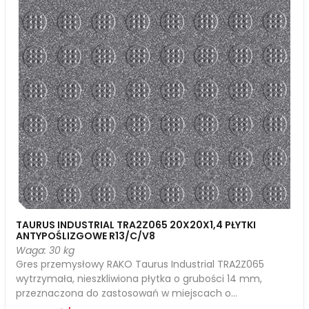
TAURUS INDUSTRIAL TRA2Z065 20X20X1,4 PŁYTKI
ANTYPOŚLIZGOWE R13/C/V8
Waga: 30 kg
Gres przemysłowy RAKO Taurus Industrial TRA2Z065
wytrzymała, nieszkliwiona płytka o grubości 14 mm,
przeznaczona do zastosowań w miejscach o...