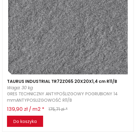
TAURUS INDUSTRIAL TR72Z065 20X20X1,4 cm R11/B
Waga: 30 kg
GRES TECHNICZNY ANTYPOŚLIZGOWY POGRUBIONY 14
mmANTYPOSLIZGOWOŚĆ R11/B
139,90 zł / m2 *
175,71 zł *
Do koszyka