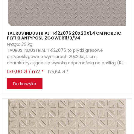
TAURUS INDUSTRIAL TR12Z076 20X20X1,4 CM NORDIC
PŁYTKI ANTYPOŚLIZGOWE R11/B/V4
Waga: 30 kg
TAURUS INDUSTRIAL TR12Z076 to płytki gresowe
antypoślizgowe o wymiarach 20x20x1,4 cm,
charakteryzujące się wysoką odpornością na poślizg (R1...
139,90 zł / m2 *
175,64 zł *
Do koszyka