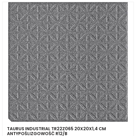
TAURUS INDUSTRIAL TR22Z065 20X20X1,4 CM
ANTYPOŚLIZGOWOŚĆ R12/B