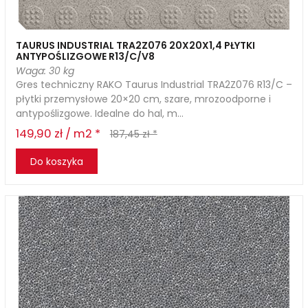
TAURUS INDUSTRIAL TRA2Z076 20X20X1,4 PŁYTKI
ANTYPOŚLIZGOWE R13/C/V8
Waga: 30 kg
Gres techniczny RAKO Taurus Industrial TRA2Z076 R13/C –
płytki przemysłowe 20×20 cm, szare, mrozoodporne i
antypoślizgowe. Idealne do hal, m...
149,90 zł / m2 *
187,45 zł *
Do koszyka