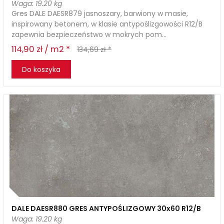
Waga: 19.20 kg
Gres DALE DAESR879 jasnoszary, barwiony w masie,
inspirowany betonem, w klasie antypoślizgowości R12/B
zapewnia bezpieczeństwo w mokrych pom...
114,90 zł / m2 *
134,69 zł *
Do koszyka
DALE DAESR880 GRES ANTYPOŚLIZGOWY 30x60 R12/B
Waga: 19.20 kg