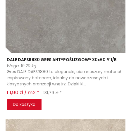
DALE DAFSR880 GRES ANTYPOŚLIZGOWY 30x60 R11/B
Waga: 19.20 kg
Gres DALE DAFSR880 to elegancki, ciemnoszary materiał
inspirowany betonem, idealny do nowoczesnych i
klasycznych aranżacji wnętrz. Dzięki kl...
111,90 zł / m2 *
131,79 zł *
Do koszyka