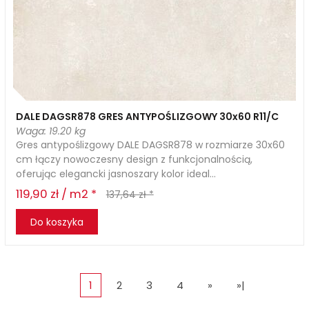
DALE DAGSR878 GRES ANTYPOŚLIZGOWY 30x60 R11/C
Waga: 19.20 kg
Gres antypoślizgowy DALE DAGSR878 w rozmiarze 30x60
cm łączy nowoczesny design z funkcjonalnością,
oferując elegancki jasnoszary kolor ideal...
119,90 zł / m2 *
137,64 zł *
Do koszyka
1
2
3
4
»
»|