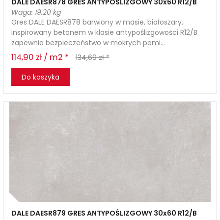
DALE DAESR878 GRES ANTYPOŚLIZGOWY 30x60 R12/B
Waga: 19.20 kg
Gres DALE DAESR878 barwiony w masie, białoszary,
inspirowany betonem w klasie antypoślizgowości R12/B
zapewnia bezpieczeństwo w mokrych pomi...
114,90 zł / m2 *
134,69 zł *
Do koszyka
DALE DAESR879 GRES ANTYPOŚLIZGOWY 30x60 R12/B