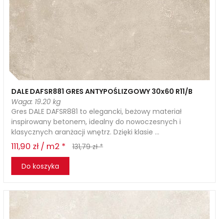
DALE DAFSR881 GRES ANTYPOŚLIZGOWY 30x60 R11/B
Waga: 19.20 kg
Gres DALE DAFSR881 to elegancki, beżowy materiał
inspirowany betonem, idealny do nowoczesnych i
klasycznych aranżacji wnętrz. Dzięki klasie ...
111,90 zł / m2 *
131,79 zł *
Do koszyka