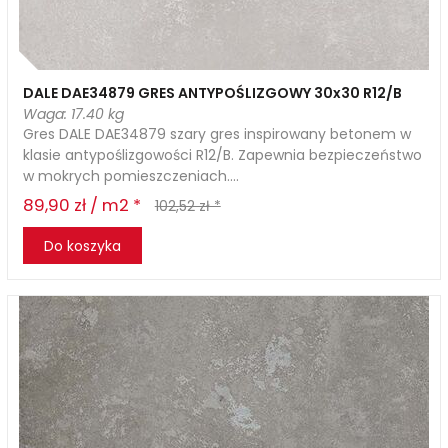
DALE DAE34879 GRES ANTYPOŚLIZGOWY 30x30 R12/B
Waga: 17.40 kg
Gres DALE DAE34879 szary gres inspirowany betonem w
klasie antypoślizgowości R12/B. Zapewnia bezpieczeństwo
w mokrych pomieszczeniach....
89,90 zł / m2 *
102,52 zł *
Do koszyka