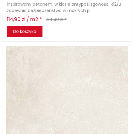
inspirowany betonem, w klasie antypoślizgowości R12/B
zapewnia bezpieczeństwo w mokrych p...
114,90 zł / m2 *
134,69 zł *
Do koszyka