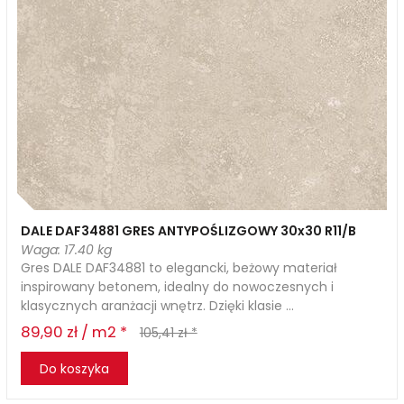
DALE DAF34881 GRES ANTYPOŚLIZGOWY 30x30 R11/B
Waga: 17.40 kg
Gres DALE DAF34881 to elegancki, beżowy materiał
inspirowany betonem, idealny do nowoczesnych i
klasycznych aranżacji wnętrz. Dzięki klasie ...
89,90 zł / m2 *
105,41 zł *
Do koszyka