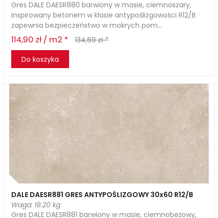
Gres DALE DAESR880 barwiony w masie, ciemnoszary,
inspirowany betonem w klasie antypoślizgowości R12/B
zapewnia bezpieczeństwo w mokrych pom...
114,90 zł / m2 *
134,69 zł *
Do koszyka
DALE DAESR881 GRES ANTYPOŚLIZGOWY 30x60 R12/B
Waga: 19.20 kg
Gres DALE DAESR881 barwiony w masie, ciemnobeżowy,