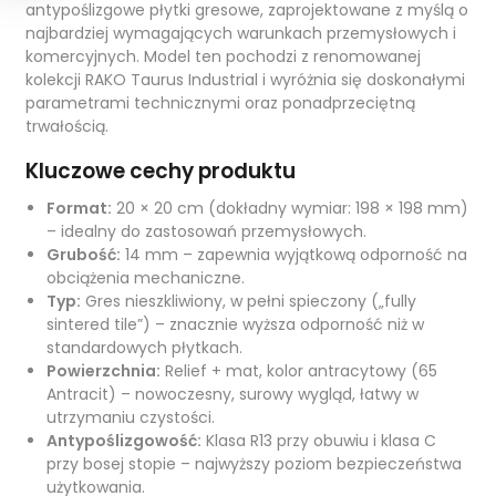
antypoślizgowe płytki gresowe, zaprojektowane z myślą o
najbardziej wymagających warunkach przemysłowych i
komercyjnych. Model ten pochodzi z renomowanej
kolekcji RAKO Taurus Industrial i wyróżnia się doskonałymi
parametrami technicznymi oraz ponadprzeciętną
trwałością.
Kluczowe cechy produktu
Format:
20 × 20 cm (dokładny wymiar: 198 × 198 mm)
– idealny do zastosowań przemysłowych.
Grubość:
14 mm – zapewnia wyjątkową odporność na
obciążenia mechaniczne.
Typ:
Gres nieszkliwiony, w pełni spieczony („fully
sintered tile”) – znacznie wyższa odporność niż w
standardowych płytkach.
Powierzchnia:
Relief + mat, kolor antracytowy (65
Antracit) – nowoczesny, surowy wygląd, łatwy w
utrzymaniu czystości.
Antypoślizgowość:
Klasa R13 przy obuwiu i klasa C
przy bosej stopie – najwyższy poziom bezpieczeństwa
użytkowania.