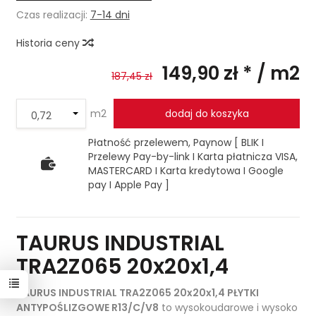
Czas realizacji:
7-14 dni
Historia ceny
149,90 zł *
/ m2
187,45 zł
m2
dodaj do koszyka
Płatność przelewem, Paynow [ BLIK I
Przelewy Pay-by-link I Karta płatnicza VISA,
MASTERCARD I Karta kredytowa I Google
pay I Apple Pay ]
TAURUS INDUSTRIAL
TRA2Z065 20x20x1,4
TAURUS INDUSTRIAL TRA2Z065 20x20x1,4 PŁYTKI
ANTYPOŚLIZGOWE R13/C/V8
to wysokoudarowe i wysoko