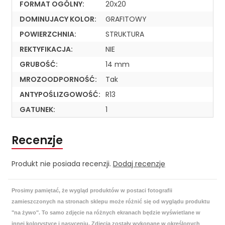
FORMAT OGÓLNY:
20x20
DOMINUJACY KOLOR:
GRAFITOWY
POWIERZCHNIA:
STRUKTURA
REKTYFIKACJA:
NIE
GRUBOŚĆ:
14 mm
MROZOODPORNOŚĆ:
Tak
ANTYPOŚLIZGOWOŚĆ:
R13
GATUNEK:
1
Recenzje
Produkt nie posiada recenzji.
Dodaj recenzję
Prosimy pamiętać, że wygląd produktów w postaci fotografii
zamieszczonych na stronach sklepu może różnić się od wyglądu produktu
"na żywo". To samo zdjęcie na różnych ekranach będzie wyświetlane w
innej kolorystyce i nasyceniu. Zdjęcia zostały wykonane w określonych