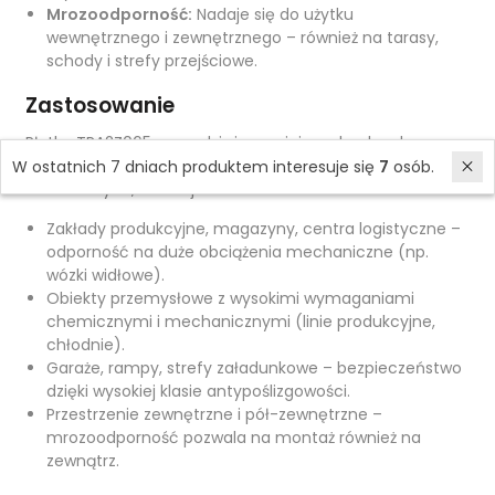
Mrozoodporność:
Nadaje się do użytku
wewnętrznego i zewnętrznego – również na tarasy,
schody i strefy przejściowe.
Zastosowanie
Płytka TRA2Z065 sprawdzi się w miejscach o bardzo
wysokim natężeniu ruchu i szczególnych wymaganiach
W ostatnich 7 dniach produktem interesuje się
7
osób.
technicznych, takich jak:
Zakłady produkcyjne, magazyny, centra logistyczne –
odporność na duże obciążenia mechaniczne (np.
wózki widłowe).
Obiekty przemysłowe z wysokimi wymaganiami
chemicznymi i mechanicznymi (linie produkcyjne,
chłodnie).
Garaże, rampy, strefy załadunkowe – bezpieczeństwo
dzięki wysokiej klasie antypoślizgowości.
Przestrzenie zewnętrzne i pół-zewnętrzne –
mrozoodporność pozwala na montaż również na
zewnątrz.