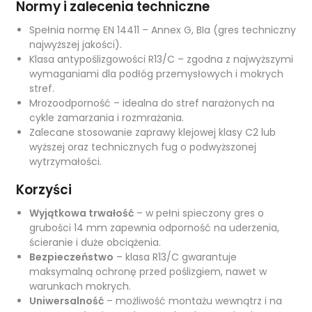
Normy i zalecenia techniczne
Spełnia normę EN 14411 – Annex G, BIa (gres techniczny
najwyższej jakości).
Klasa antypoślizgowości R13/C – zgodna z najwyższymi
wymaganiami dla podłóg przemysłowych i mokrych
stref.
Mrozoodporność – idealna do stref narażonych na
cykle zamarzania i rozmrażania.
Zalecane stosowanie zaprawy klejowej klasy C2 lub
wyższej oraz technicznych fug o podwyższonej
wytrzymałości.
Korzyści
Wyjątkowa trwałość
– w pełni spieczony gres o
grubości 14 mm zapewnia odporność na uderzenia,
ścieranie i duże obciążenia.
Bezpieczeństwo
– klasa R13/C gwarantuje
maksymalną ochronę przed poślizgiem, nawet w
warunkach mokrych.
Uniwersalność
– możliwość montażu wewnątrz i na