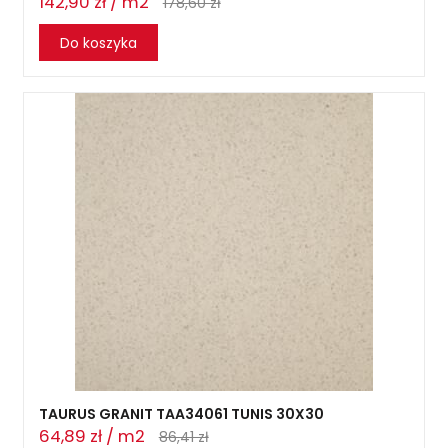
142,90 zł / m2
178,60 zł
Do koszyka
TAURUS GRANIT TAA34061 TUNIS 30X30
64,89 zł / m2
86,41 zł