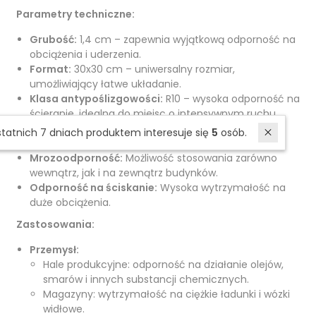
Parametry techniczne:
Grubość:
1,4 cm – zapewnia wyjątkową odporność na
obciążenia i uderzenia.
Format:
30x30 cm – uniwersalny rozmiar,
umożliwiający łatwe układanie.
Klasa antypoślizgowości:
R10 – wysoka odporność na
ścieranie, idealna do miejsc o intensywnym ruchu.
Nasiąkliwość:
Zbliżona do zera – gwarantuje
W ostatnich 7 dniach produktem interesuje się
5
osób.
odporność na wilgoć, chemikalia i plamy.
Mrozoodporność:
Możliwość stosowania zarówno
wewnątrz, jak i na zewnątrz budynków.
Odporność na ściskanie:
Wysoka wytrzymałość na
duże obciążenia.
Zastosowania:
Przemysł:
Hale produkcyjne: odporność na działanie olejów,
smarów i innych substancji chemicznych.
Magazyny: wytrzymałość na ciężkie ładunki i wózki
widłowe.