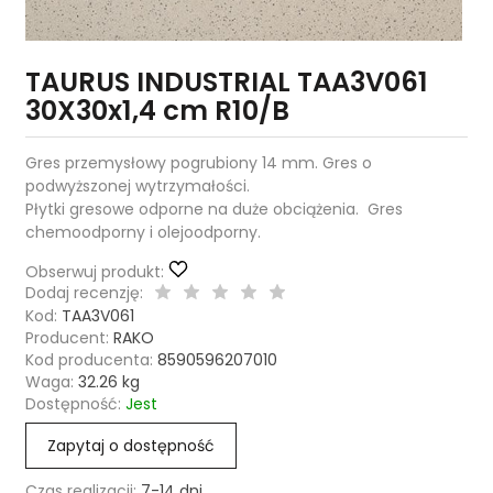
TAURUS INDUSTRIAL TAA3V061
30X30x1,4 cm R10/B
Gres przemysłowy pogrubiony 14 mm. Gres o
podwyższonej wytrzymałości.
Płytki gresowe odporne na duże obciążenia. Gres
chemoodporny i olejoodporny.
Obserwuj produkt:
Dodaj recenzję:
Kod:
TAA3V061
Producent:
RAKO
Kod producenta:
8590596207010
Waga:
32.26
kg
Dostępność:
Jest
Zapytaj o dostępność
Czas realizacji:
7-14 dni