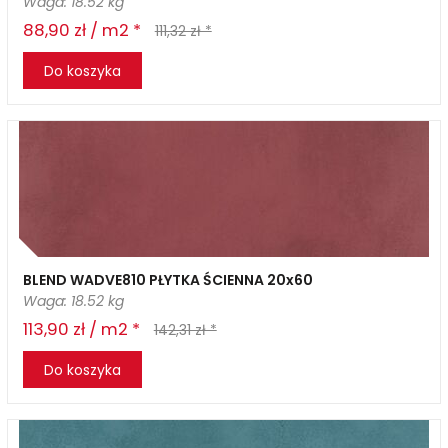
Waga: 18.52 kg
88,90 zł / m2 *
111,32 zł *
Do koszyka
BLEND WADVE810 PŁYTKA ŚCIENNA 20x60
Waga: 18.52 kg
113,90 zł / m2 *
142,31 zł *
Do koszyka