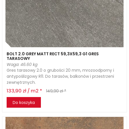
BOLT 2.0 GREY MATT RECT 59,3X59,3 G1 GRES
TARASOWY
Waga: 46.60 kg
Gres tarasowy 2.0 o grubości 20 mm, mrozoodporny i
antypoślizgowy R11. Do tarasów, balkonów i przestrzeni
zewnętrznych.
133,90 zł / m2 *
149,90 zł *
Do koszyka