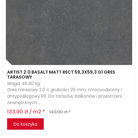
ARTIST 2.0 BASALT MATT RECT 59,3X59,3 G1 GRES
TARASOWY
Waga: 46.60 kg
Gres tarasowy 2.0 o grubości 20 mm, mrozoodporny i
antypoślizgowy R11. Do tarasów, balkonów i przestrzeni
zewnętrznych....
133,90 zł / m2 *
149,90 zł *
Do koszyka