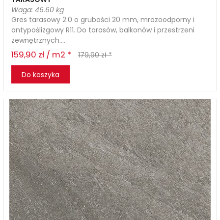
Waga: 46.60 kg
Gres tarasowy 2.0 o grubości 20 mm, mrozoodporny i
antypoślizgowy R11. Do tarasów, balkonów i przestrzeni
zewnętrznych....
159,90 zł / m2 *
179,90 zł *
Do koszyka