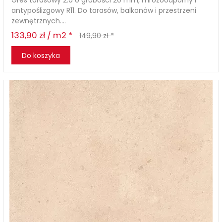
Gres tarasowy 2.0 o grubości 20 mm, mrozoodporny i
antypoślizgowy R11. Do tarasów, balkonów i przestrzeni
zewnętrznych....
133,90 zł / m2 *
149,90 zł *
Do koszyka