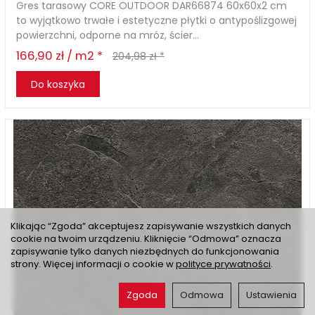
Gres tarasowy CORE OUTDOOR DAR66874 60x60x2 cm
to wyjątkowo trwałe i estetyczne płytki o antypoślizgowej
powierzchni, odporne na mróz, ścier...
166,90 zł / m2 *
204,98 zł *
Do koszyka
Klikając “Zgoda” akceptujesz zapisywanie wszystkich danych
cookie na twoim urządzeniu. Kliknięcie “Odmowa” oznacza
zapisywanie tylko danych niezbędnych do funkcjonowania
strony. Więcej informacji o cookie w
polityce prywatności
.
Zgoda
Odmowa
Ustawienia