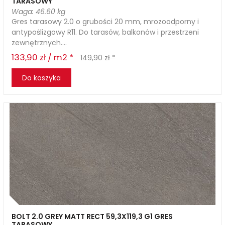
TARASOWY
Waga: 46.60 kg
Gres tarasowy 2.0 o grubości 20 mm, mrozoodporny i
antypoślizgowy R11. Do tarasów, balkonów i przestrzeni
zewnętrznych....
133,90 zł / m2 *
149,90 zł *
Do koszyka
BOLT 2.0 GREY MATT RECT 59,3X119,3 G1 GRES
TARASOWY