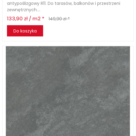
antypoślizgowy R11. Do tarasów, balkonów i przestrzeni
zewnętrznych....
133,90 zł / m2 *
149,90 zł *
Do koszyka