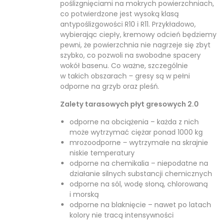
poślizgnięciami na mokrych powierzchniach,
co potwierdzone jest wysoką klasą
antypoślizgowości R10 i R11. Przykładowo,
wybierając ciepły, kremowy odcień będziemy
pewni, że powierzchnia nie nagrzeje się zbyt
szybko, co pozwoli na swobodne spacery
wokół basenu. Co ważne, szczególnie
w takich obszarach – gresy są w pełni
odporne na grzyb oraz pleśń.
Zalety tarasowych płyt gresowych 2.0
odporne na obciążenia – każda z nich
może wytrzymać ciężar ponad 1000 kg
mrozoodporne – wytrzymałe na skrajnie
niskie temperatury
odporne na chemikalia – niepodatne na
działanie silnych substancji chemicznych
odporne na sól, wodę słoną, chlorowaną
i morską
odporne na blaknięcie – nawet po latach
kolory nie tracą intensywności