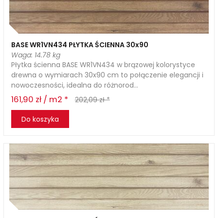
BASE WR1VN434 PŁYTKA ŚCIENNA 30x90
Waga: 14.78 kg
Płytka ścienna BASE WR1VN434 w brązowej kolorystyce
drewna o wymiarach 30x90 cm to połączenie elegancji i
nowoczesności, idealna do różnorod...
161,90 zł / m2 *
202,09 zł *
Do koszyka