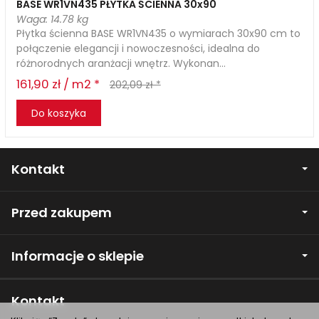
BASE WR1VN435 PŁYTKA ŚCIENNA 30x90
Waga: 14.78 kg
Płytka ścienna BASE WR1VN435 o wymiarach 30x90 cm to
połączenie elegancji i nowoczesności, idealna do
różnorodnych aranżacji wnętrz. Wykonan...
161,90 zł / m2 *
202,09 zł *
Do koszyka
Kontakt
Przed zakupem
Informacje o sklepie
Kontakt