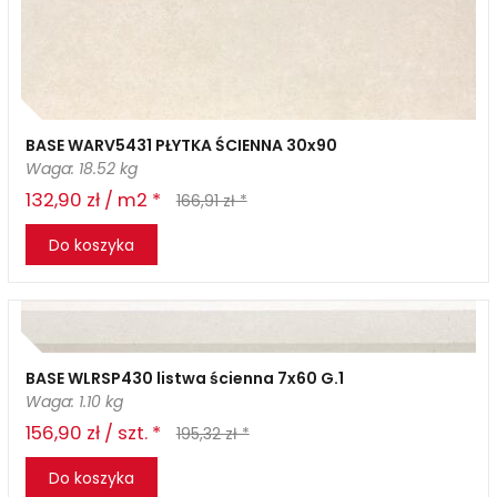
BASE WARV5431 PŁYTKA ŚCIENNA 30x90
Waga: 18.52 kg
132,90 zł / m2 *
166,91 zł *
Do koszyka
BASE WLRSP430 listwa ścienna 7x60 G.1
Waga: 1.10 kg
156,90 zł / szt. *
195,32 zł *
Do koszyka