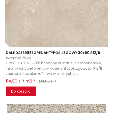
DALE DAESR881 GRES ANTYPOŚLIZGOWY 30x60 R12/B
Waga: 19.20 kg
Gres DALE DAESR881 barwiony w masie, ciemnobeżowy,
inspirowany betonem, w klasie antypoślizgowości R12/B
zapewnia bezpieczeństwo w mokrych p...
114,90 zł / m2 *
134,69 zł *
Do koszyka