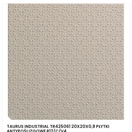
TAURUS INDUSTRIAL TR425061 20X20X0,8 PŁYTKI
ANTYPOŚLIZGOWE R12/C/V4