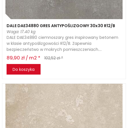
DALE DAE34880 GRES ANTYPOŚLIZGOWY 30x30 R12/B
Waga: 17.40 kg
DALE DAE34880 ciemnoszary gres inspirowany betonem
w klasie antypoślizgowości R12/B. Zapewnia
bezpieczeństwo w mokrych pomieszczeniach....
89,90 zł / m2 *
102,52 zł *
Do koszyka