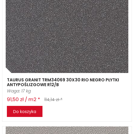
TAURUS GRANIT TRM34069 30X30 RIO NEGRO PŁYTKI
ANTYPOŚLIZGOWE R12/B
Waga: 17 kg
91,50 zł / m2 *
114,14 zł *
Do koszyka