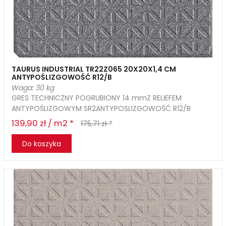
TAURUS INDUSTRIAL TR22Z065 20X20X1,4 CM
ANTYPOŚLIZGOWOŚĆ R12/B
Waga: 30 kg
GRES TECHNICZNY POGRUBIONY 14 mmZ RELIEFEM
ANTYPOŚLIZGOWYM SR2ANTYPOSLIZGOWOŚĆ R12/B
139,90 zł / m2 *
175,71 zł *
Do koszyka