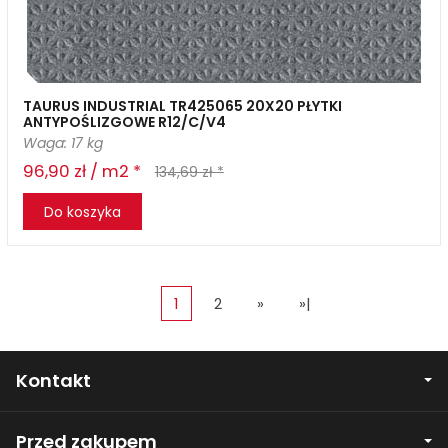
TAURUS INDUSTRIAL TR425065 20X20 PŁYTKI
ANTYPOŚLIZGOWE R12/C/V4
Waga: 17 kg
96,90 zł / m2 *
134,69 zł *
Do koszyka
1
2
»
»|
Kontakt
Przed zakupem