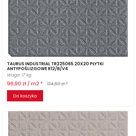
TAURUS INDUSTRIAL TR225065 20X20 PŁYTKI
ANTYPOŚLIZGOWE R12/B/V4
Waga: 17 kg
96,90 zł / m2 *
134,69 zł *
Do koszyka