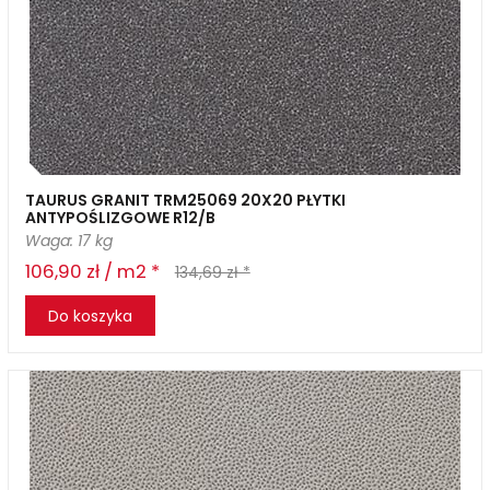
TAURUS GRANIT TRM25069 20X20 PŁYTKI
ANTYPOŚLIZGOWE R12/B
Waga: 17 kg
106,90 zł / m2 *
134,69 zł *
Do koszyka