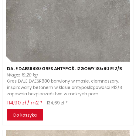
DALE DAESR880 GRES ANTYPOŚLIZGOWY 30x60 R12/B
Waga: 19.20 kg
Gres DALE DAESR880 barwiony w masie, ciemnoszary,
inspirowany betonem w klasie antypoślizgowości R12/B
zapewnia bezpieczeństwo w mokrych pom...
114,90 zł / m2 *
134,69 zł *
Do koszyka