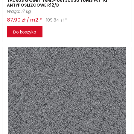
TAURUS GRANIT TRM34061 30X30 TUNIS PŁYTKI
ANTYPOŚLIZGOWE R12/B
Waga: 17 kg
87,90 zł / m2 *
109,84 zł *
Do koszyka