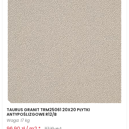
TAURUS GRANIT TRM25061 20X20 PŁYTKI
ANTYPOŚLIZGOWE R12/B
Waga: 17 kg
96,90 zł / m2 *
117,10 zł *