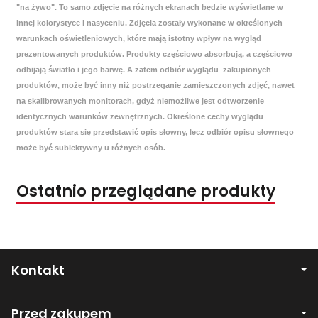
"na żywo". To samo zdjęcie na różnych ekranach będzie wyświetlane w
innej kolorystyce i nasyceniu. Zdjęcia zostały wykonane w określonych
warunkach oświetleniowych, które mają istotny wpływ na wygląd
prezentowanych produktów. Produkty częściowo absorbują, a częściowo
odbijają światło i jego barwę. A zatem odbiór wyglądu zakupionych
produktów, może być inny niż postrzeganie zamieszczonych zdjęć, nawet
na skalibrowanych monitorach, gdyż niemożliwe jest odtworzenie
identycznych warunków zewnętrznych. Określone cechy wyglądu
produktów stara się przedstawić opis słowny, lecz odbiór opisu słownego
może być subiektywny u różnych osób.
Ostatnio przeglądane produkty
Kontakt
Przed zakupem