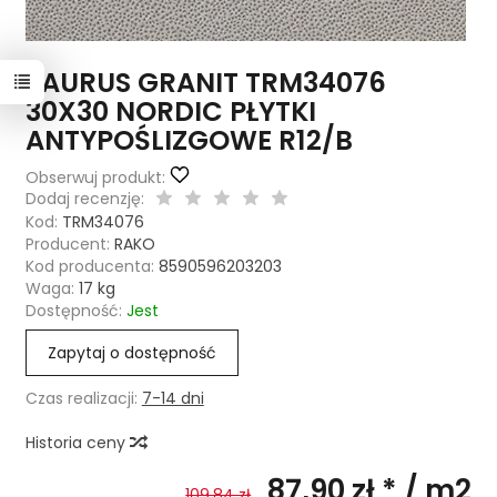
TAURUS GRANIT TRM34076
30X30 NORDIC PŁYTKI
ANTYPOŚLIZGOWE R12/B
Obserwuj produkt:
Dodaj recenzję:
Kod:
TRM34076
Producent:
RAKO
Kod producenta:
8590596203203
Waga:
17
kg
Dostępność:
Jest
Zapytaj o dostępność
Czas realizacji:
7-14 dni
Historia ceny
87,90 zł *
/ m2
109,84 zł