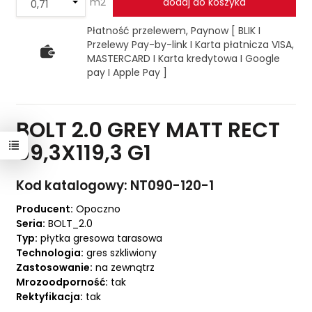
m2
dodaj do koszyka
Płatność przelewem, Paynow [ BLIK I
Przelewy Pay-by-link I Karta płatnicza VISA,
MASTERCARD I Karta kredytowa I Google
pay I Apple Pay ]
BOLT 2.0 GREY MATT RECT
59,3X119,3 G1
Kod katalogowy: NT090-120-1
Producent:
Opoczno
Seria:
BOLT_2.0
Typ:
płytka gresowa tarasowa
Technologia:
gres szkliwiony
Zastosowanie:
na zewnątrz
Mrozoodporność:
tak
Rektyfikacja:
tak