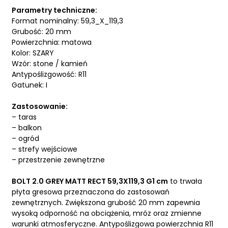
Parametry techniczne:
Format nominalny: 59,3_X_119,3
Grubość: 20 mm
Powierzchnia: matowa
Kolor: SZARY
Wzór: stone / kamień
Antypoślizgowość: R11
Gatunek: I
Zastosowanie:
– taras
– balkon
– ogród
– strefy wejściowe
– przestrzenie zewnętrzne
BOLT 2.0 GREY MATT RECT 59,3X119,3 G1 cm
to trwała
płyta gresowa przeznaczona do zastosowań
zewnętrznych. Zwiększona grubość 20 mm zapewnia
wysoką odporność na obciążenia, mróz oraz zmienne
warunki atmosferyczne. Antypoślizgowa powierzchnia R11