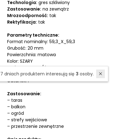
Technologia:
gres szkliwiony
Zastosowanie:
na zewnątrz
Mrozoodporność:
tak
Rektyfikacja:
tak
Parametry techniczne:
Format nominalny: 59,3_X_59,3
Grubość: 20 mm
Powierzchnia: matowa
Kolor: SZARY
Wzór: concrete / beton
W ostatnich 7 dniach produktem interesują się
3
osoby.
Antypoślizgowość: R11
Gatunek: I
Zastosowanie:
– taras
– balkon
– ogród
– strefy wejściowe
– przestrzenie zewnętrzne