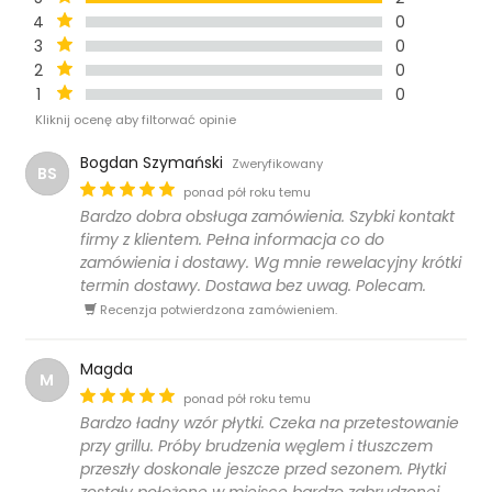
4
0
3
0
2
0
1
0
Kliknij ocenę aby filtorwać opinie
Bogdan Szymański
Zweryfikowany
BS
ponad pół roku temu
Bardzo dobra obsługa zamówienia. Szybki kontakt
firmy z klientem. Pełna informacja co do
zamówienia i dostawy. Wg mnie rewelacyjny krótki
termin dostawy. Dostawa bez uwag. Polecam.
Recenzja potwierdzona zamówieniem.
Magda
M
ponad pół roku temu
Bardzo ładny wzór płytki. Czeka na przetestowanie
przy grillu. Próby brudzenia węglem i tłuszczem
przeszły doskonale jeszcze przed sezonem. Płytki