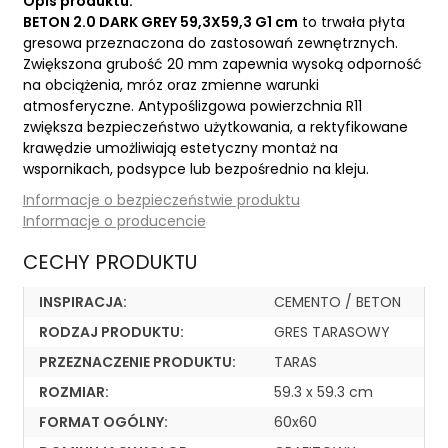
Opis produktu:
BETON 2.0 DARK GREY 59,3X59,3 G1 cm
to trwała płyta
gresowa przeznaczona do zastosowań zewnętrznych.
Zwiększona grubość 20 mm zapewnia wysoką odporność
na obciążenia, mróz oraz zmienne warunki
atmosferyczne. Antypoślizgowa powierzchnia R11
zwiększa bezpieczeństwo użytkowania, a rektyfikowane
krawędzie umożliwiają estetyczny montaż na
wspornikach, podsypce lub bezpośrednio na kleju.
Informacje o bezpieczeństwie produktu
Informacje o producencie
CECHY PRODUKTU
INSPIRACJA:
CEMENTO / BETON
RODZAJ PRODUKTU:
GRES TARASOWY
PRZEZNACZENIE PRODUKTU:
TARAS
ROZMIAR:
59.3 x 59.3 cm
FORMAT OGÓLNY:
60x60