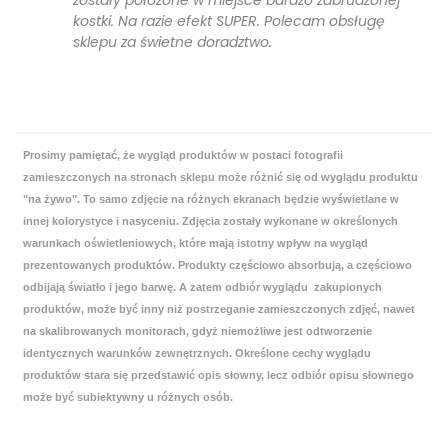
zostały położone w miejsce bardzo zabrudzonej
kostki. Na razie efekt SUPER. Polecam obsługę
sklepu za świetne doradztwo.
Prosimy pamiętać, że wygląd produktów w postaci fotografii
zamieszczonych na stronach sklepu może różnić się od wyglądu produktu
"na żywo". To samo zdjęcie na różnych ekranach będzie wyświetlane w
innej kolorystyce i nasyceniu. Zdjęcia zostały wykonane w określonych
warunkach oświetleniowych, które mają istotny wpływ na wygląd
prezentowanych produktów. Produkty częściowo absorbują, a częściowo
odbijają światło i jego barwę. A zatem odbiór wyglądu zakupionych
produktów, może być inny niż postrzeganie zamieszczonych zdjęć, nawet
na skalibrowanych monitorach, gdyż niemożliwe jest odtworzenie
identycznych warunków zewnętrznych. Określone cechy wyglądu
produktów stara się przedstawić opis słowny, lecz odbiór opisu słownego
może być subiektywny u różnych osób.