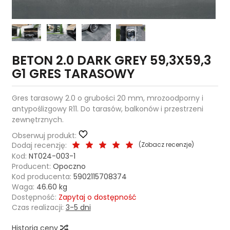
BETON 2.0 DARK GREY 59,3X59,3
G1 GRES TARASOWY
Gres tarasowy 2.0 o grubości 20 mm, mrozoodporny i
antypoślizgowy R11. Do tarasów, balkonów i przestrzeni
zewnętrznych.
Obserwuj produkt:
Dodaj recenzję:
(
Zobacz recenzje
)
Kod:
NT024-003-1
Producent:
Opoczno
Kod producenta:
5902115708374
Waga:
46.60
kg
Dostępność:
Zapytaj o dostępność
Czas realizacji:
3-5 dni
Historia ceny