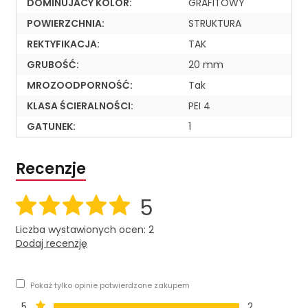
DOMINUJACY KOLOR:
GRAFITOWY
POWIERZCHNIA:
STRUKTURA
REKTYFIKACJA:
TAK
GRUBOŚĆ:
20 mm
MROZOODPORNOŚĆ:
Tak
KLASA ŚCIERALNOŚCI:
PEI 4
GATUNEK:
1
Recenzje
5
Liczba wystawionych ocen: 2
Dodaj recenzję
Pokaż tylko opinie potwierdzone zakupem
5
2