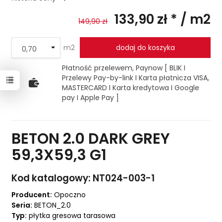
133,90 zł *
/ m2
149,90 zł
m2
dodaj do koszyka
Płatność przelewem, Paynow [ BLIK I
Przelewy Pay-by-link I Karta płatnicza VISA,
MASTERCARD I Karta kredytowa I Google
pay I Apple Pay ]
BETON 2.0 DARK GREY
59,3X59,3 G1
Kod katalogowy: NT024-003-1
Producent:
Opoczno
Seria:
BETON_2.0
Typ:
płytka gresowa tarasowa