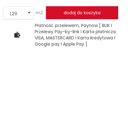
m2
dodaj do koszyka
Płatność przelewem, Paynow [ BLIK I
Przelewy Pay-by-link I Karta płatnicza
VISA, MASTERCARD I Karta kredytowa I
Google pay I Apple Pay ]