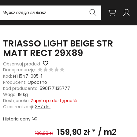
Wyszukaj
TRIASSO LIGHT BEIGE STR
MATT RECT 29X89
Obserwuj produkt:
Dodaj recenzję:
Kod:
NT1547-005-1
Producent:
Opoczno
Kod producenta:
5901771135777
Waga:
19
kg
Dostępność:
Zapytaj o dostępność
Czas realizacji:
3-7 dni
Historia ceny
159,90 zł *
/ m2
196,98 zł