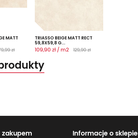
IGE MATT
TRIASSO BEIGE MATT RECT
59,8X59,8 G...
109,90 zł / m2
79,99 zł
129,90 zł
produkty
d zakupem
Informacje o sklepie