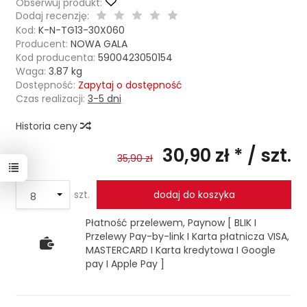
Obserwuj produkt:
Dodaj recenzję:
Kod:
K-N-TG13-30X060
Producent:
NOWA GALA
Kod producenta:
5900423050154
Waga:
3.87
kg
Dostępność:
Zapytaj o dostępność
Czas realizacji:
3-5 dni
Historia ceny
30,90 zł *
/ szt.
35,90 zł
szt.
dodaj do koszyka
Płatność przelewem, Paynow [ BLIK I
Przelewy Pay-by-link I Karta płatnicza VISA,
MASTERCARD I Karta kredytowa I Google
pay I Apple Pay ]