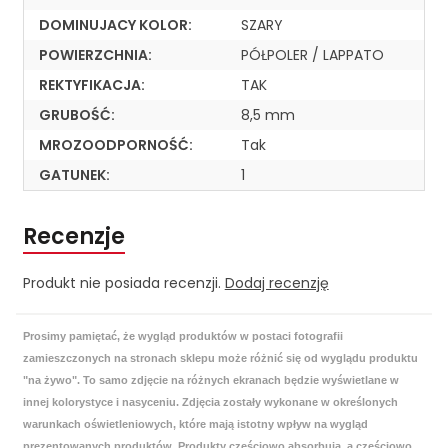
DOMINUJACY KOLOR:
SZARY
POWIERZCHNIA:
PÓŁPOLER / LAPPATO
REKTYFIKACJA:
TAK
GRUBOŚĆ:
8,5 mm
MROZOODPORNOŚĆ:
Tak
GATUNEK:
1
Recenzje
Produkt nie posiada recenzji.
Dodaj recenzję
Prosimy pamiętać, że wygląd produktów w postaci fotografii
zamieszczonych na stronach sklepu może różnić się od wyglądu produktu
"na żywo". To samo zdjęcie na różnych ekranach będzie wyświetlane w
innej kolorystyce i nasyceniu. Zdjęcia zostały wykonane w określonych
warunkach oświetleniowych, które mają istotny wpływ na wygląd
prezentowanych produktów. Produkty częściowo absorbują, a częściowo