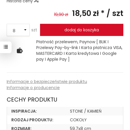
Historia ceny
18,50 zł *
/ szt
19,90 zł
szt
dodaj do koszyka
Płatność przelewem, Paynow [ BLIK I
Przelewy Pay-by-link I Karta płatnicza VISA,
MASTERCARD I Karta kredytowa I Google
pay I Apple Pay ]
Informacje o bezpieczeństwie produktu
Informacje o producencie
CECHY PRODUKTU
INSPIRACJA:
STONE / KAMIEŃ
RODZAJ PRODUKTU:
COKOŁY
ROZMIAR:
59.7x8 cm