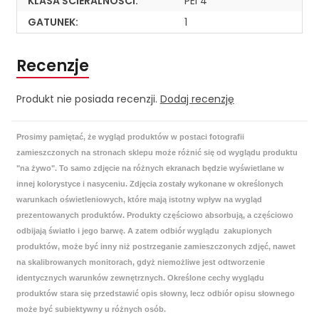
KLASA ŚCIERALNOŚCI:
PEI 4
GATUNEK:
1
Recenzje
Produkt nie posiada recenzji.
Dodaj recenzję
Prosimy pamiętać, że wygląd produktów w postaci fotografii
zamieszczonych na stronach sklepu może różnić się od wyglądu produktu
"na żywo". To samo zdjęcie na różnych ekranach będzie wyświetlane w
innej kolorystyce i nasyceniu. Zdjęcia zostały wykonane w określonych
warunkach oświetleniowych, które mają istotny wpływ na wygląd
prezentowanych produktów. Produkty częściowo absorbują, a częściowo
odbijają światło i jego barwę. A zatem odbiór wyglądu zakupionych
produktów, może być inny niż postrzeganie zamieszczonych zdjęć, nawet
na skalibrowanych monitorach, gdyż niemożliwe jest odtworzenie
identycznych warunków zewnętrznych. Określone cechy wyglądu
produktów stara się przedstawić opis słowny, lecz odbiór opisu słownego
może być subiektywny u różnych osób.