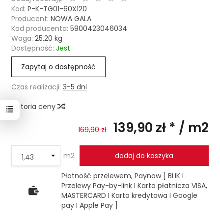
Kod:
P-K-TG01-60X120
Producent:
NOWA GALA
Kod producenta:
5900423046034
Waga:
25.20
kg
Dostępność:
Jest
Zapytaj o dostępność
Czas realizacji:
3-5 dni
Historia ceny
139,90 zł *
/ m2
169,90 zł
m2
dodaj do koszyka
Płatność przelewem, Paynow [ BLIK I
Przelewy Pay-by-link I Karta płatnicza VISA,
MASTERCARD I Karta kredytowa I Google
pay I Apple Pay ]