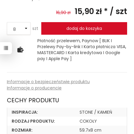
15,90 zł *
/ szt
16,90 zł
szt
dodaj do koszyka
Płatność przelewem, Paynow [ BLIK I
Przelewy Pay-by-link I Karta płatnicza VISA,
MASTERCARD I Karta kredytowa I Google
pay I Apple Pay ]
Informacje o bezpieczeństwie produktu
Informacje o producencie
CECHY PRODUKTU
INSPIRACJA:
STONE / KAMIEŃ
RODZAJ PRODUKTU:
COKOŁY
ROZMIAR:
59.7x8 cm