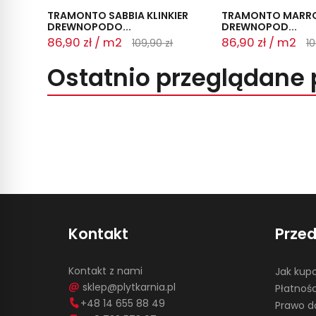
TRAMONTO SABBIA KLINKIER
TRAMONTO MARRON
DREWNOPODO...
DREWNOPOD...
86,90 zł / m2
86,90 zł / m2
109,90 zł
10
Ostatnio przeglądane 
Kontakt
Prze
Kontakt z nami
Jak kup
sklep@plytkarnia.pl
Płatnośc
+48 14 655 88 49
Prawo d