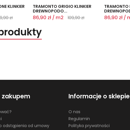
E KLINKIER
TRAMONTO GRIGIO KLINKIER
TRAMONTO B
DREWNOPODO...
DREWNOPOD
86,90 zł / m2
86,90 zł /
9,90 zł
109,90 zł
produkty
d zakupem
Informacje o sklepie
ować?
O nas
i
Regulamin
o odstąpienia od umowy
Polityka prywatności