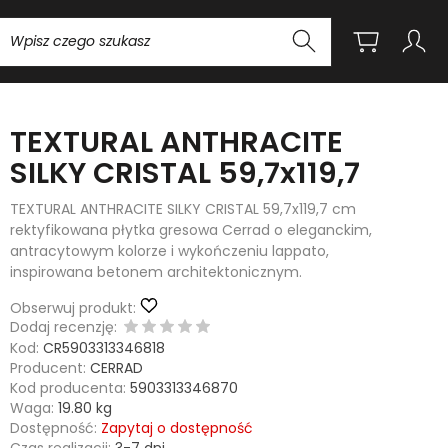
Wyszukaj
TEXTURAL ANTHRACITE
SILKY CRISTAL 59,7x119,7
TEXTURAL ANTHRACITE SILKY CRISTAL 59,7x119,7 cm
rektyfikowana płytka gresowa Cerrad o eleganckim,
antracytowym kolorze i wykończeniu lappato,
inspirowana betonem architektonicznym.
Obserwuj produkt:
Dodaj recenzję:
Kod:
CR5903313346818
Producent:
CERRAD
Kod producenta:
5903313346870
Waga:
19.80
kg
Dostępność:
Zapytaj o dostępność