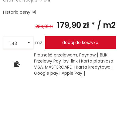
Czas realizacji:
3-7 dni
Historia ceny
179,90 zł *
/ m2
224,91 zł
m2
dodaj do koszyka
Płatność przelewem, Paynow [ BLIK I
Przelewy Pay-by-link I Karta płatnicza
VISA, MASTERCARD I Karta kredytowa I
Google pay I Apple Pay ]