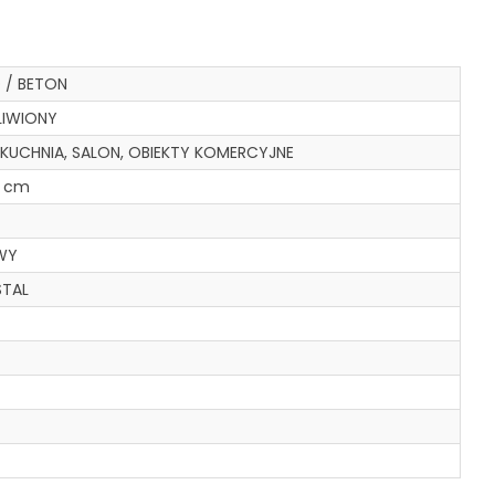
 / BETON
LIWIONY
, KUCHNIA, SALON, OBIEKTY KOMERCYJNE
7 cm
WY
STAL