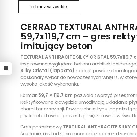
zobacz wszystkie
CERRAD TEXTURAL ANTHRA
59,7x119,7 cm – gres rekt
imitujący beton
TEXTURAL ANTHRACITE SILKY CRISTAL 59,7x119,7 
inspirowana wyglądem betonu architektonicznego.
Silky Cristal (lappato)
nadają powierzchni eleganck
doskonały wybór do nowoczesnych wnętrz, w których
wysoka jakość wykonania.
Format
59,7 × 119,7 cm
pozwala tworzyć przestronne
Rektyfikowane krawędzie umożliwiają układanie pł
charakter aranżacji. Powierzchnia typu lappato łąc
płytka efektownie prezentuje się zarówno w świetle
Gres porcelanowy
TEXTURAL ANTHRACITE SILKY C
ścieranie, uszkodzenia mechaniczne oraz działanie