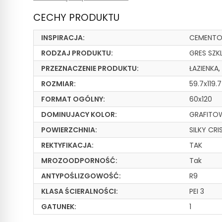
CECHY PRODUKTU
INSPIRACJA:
CEMENTO
RODZAJ PRODUKTU:
GRES SZK
PRZEZNACZENIE PRODUKTU:
ŁAZIENKA
ROZMIAR:
59.7x119.
FORMAT OGÓLNY:
60x120
DOMINUJACY KOLOR:
GRAFITO
POWIERZCHNIA:
SILKY CRI
REKTYFIKACJA:
TAK
MROZOODPORNOŚĆ:
Tak
ANTYPOŚLIZGOWOŚĆ:
R9
KLASA ŚCIERALNOŚCI:
PEI 3
GATUNEK:
1