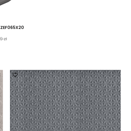
SZEF065X20
9 zł