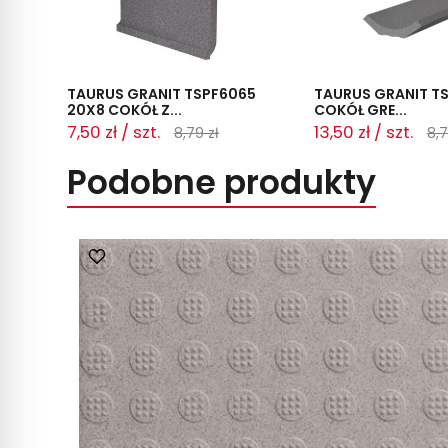
TAURUS GRANIT TSPF6065
TAURUS GRANIT T
20X8 COKÓŁ Z...
COKÓŁ GRE...
7,50 zł / szt.
13,50 zł / szt.
8,79 zł
8,7
Podobne produkty