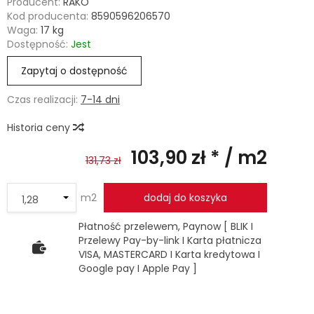
Producent:
RAKO
Kod producenta:
8590596206570
Waga:
17
kg
Dostępność:
Jest
Zapytaj o dostępność
Czas realizacji:
7-14 dni
Historia ceny
103,90 zł *
/ m2
131,73 zł
m2
dodaj do koszyka
Płatność przelewem, Paynow [ BLIK I
Przelewy Pay-by-link I Karta płatnicza
VISA, MASTERCARD I Karta kredytowa I
Google pay I Apple Pay ]