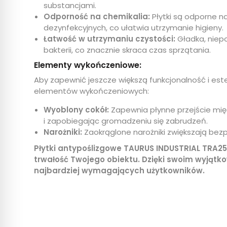
substancjami.
Odporność na chemikalia:
Płytki są odporne na
dezynfekcyjnych, co ułatwia utrzymanie higieny.
Łatwość w utrzymaniu czystości:
Gładka, niepo
bakterii, co znacznie skraca czas sprzątania.
Elementy wykończeniowe:
Aby zapewnić jeszcze większą funkcjonalność i est
W ostatnich 7 dniach produktem interesuje się
6
osób.
elementów wykończeniowych:
Wyoblony cokół:
Zapewnia płynne przejście mię
i zapobiegając gromadzeniu się zabrudzeń.
Narożniki:
Zaokrąglone narożniki zwiększają bezp
Płytki antypoślizgowe TAURUS INDUSTRIAL TRA25
trwałość Twojego obiektu. Dzięki swoim wyjąt
najbardziej wymagających użytkowników.