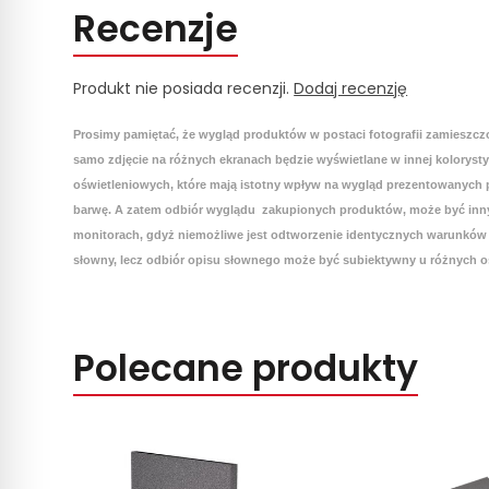
Recenzje
Produkt nie posiada recenzji.
Dodaj recenzję
Prosimy pamiętać, że wygląd produktów w postaci fotografii zamieszcz
samo zdjęcie na różnych ekranach będzie wyświetlane w innej koloryst
oświetleniowych, które mają istotny wpływ na wygląd prezentowanych p
barwę. A zatem odbiór wyglądu zakupionych produktów, może być inny
monitorach, gdyż niemożliwe jest odtworzenie identycznych warunków 
słowny, lecz odbiór opisu słownego może być subiektywny u różnych o
Polecane produkty