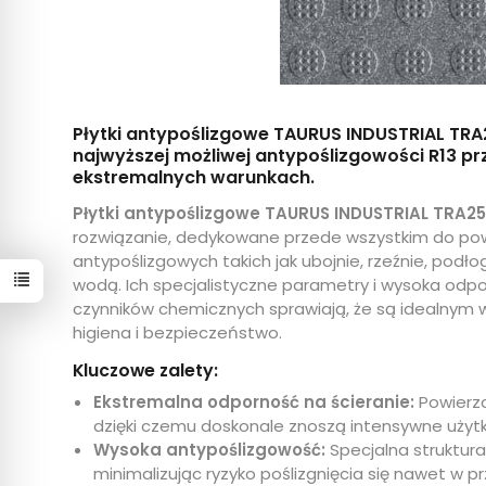
Płytki antypoślizgowe TAURUS INDUSTRIAL TRA
najwyższej możliwej antypoślizgowości R13 p
ekstremalnych warunkach.
Płytki antypoślizgowe TAURUS INDUSTRIAL TRA2
rozwiązanie, dedykowane przede wszystkim do p
antypoślizgowych takich jak ubojnie, rzeźnie, podł
wodą. Ich specjalistyczne parametry i wysoka odp
czynników chemicznych sprawiają, że są idealnym
higiena i bezpieczeństwo.
Kluczowe zalety:
Ekstremalna odporność na ścieranie:
Powierzc
dzięki czemu doskonale znoszą intensywne użytk
Wysoka antypoślizgowość:
Specjalna struktur
minimalizując ryzyko poślizgnięcia się nawet w 