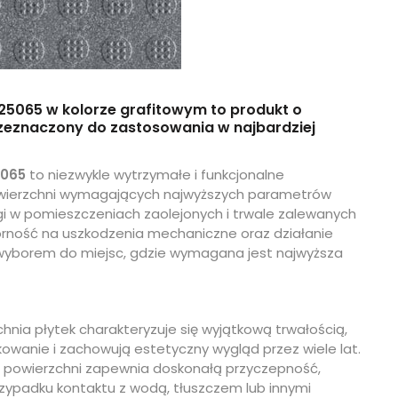
25065 w kolorze grafitowym to produkt o
rzeznaczony do zastosowania w najbardziej
5065
to niezwykle wytrzymałe i funkcjonalne
owierzchni wymagających najwyższych parametrów
ogi w pomieszczeniach zaolejonych i trwale zalewanych
orność na uszkodzenia mechaniczne oraz działanie
 wyborem do miejsc, gdzie wymagana jest najwyższa
hnia płytek charakteryzuje się wyjątkową trwałością,
owanie i zachowują estetyczny wygląd przez wiele lat.
a powierzchni zapewnia doskonałą przyczepność,
przypadku kontaktu z wodą, tłuszczem lub innymi