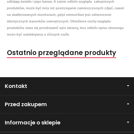
odbijają światło i jego barwę. A zatem odbiór wyglądu zakupionych
produktów, może być inny niż postrzeganie zamieszczonych zdjęć, nawet
na skalibrowanych monitorach, gdyż niemożliwe jest odtworzenie
identycznych warunków zewnętrznych. Określone cechy wyglądu
produktów stara się przedstawić opis słowny, lecz odbiór opisu słownego
może być subiektywny u różnych osób.
Ostatnio przeglądane produkty
Kontakt
Przed zakupem
Informacje o sklepie