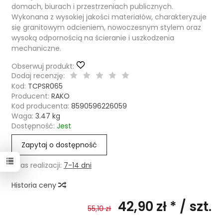
domach, biurach i przestrzeniach publicznych.
Wykonana z wysokiej jakości materiałów, charakteryzuje
się granitowym odcieniem, nowoczesnym stylem oraz
wysoką odpornością na ścieranie i uszkodzenia
mechaniczne.
Obserwuj produkt:
Dodaj recenzję:
Kod:
TCPSR065
Producent:
RAKO
Kod producenta:
8590596226059
Waga:
3.47
kg
Dostępność:
Jest
Zapytaj o dostępność
Czas realizacji:
7-14 dni
Historia ceny
42,90 zł *
/ szt.
55,10 zł