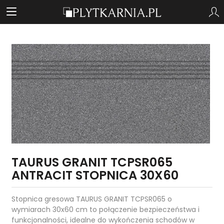
TAURUS GRANIT TCPSR065
ANTRACIT STOPNICA 30X60
Stopnica gresowa TAURUS GRANIT TCPSR065 o
wymiarach 30x60 cm to połączenie bezpieczeństwa i
funkcjonalności, idealne do wykończenia schodów w