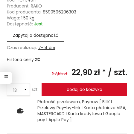
Kod:
TCP34011
Producent:
RAKO
Kod producenta:
8590596206303
Waga:
1.50
kg
Dostępność:
Jest
Zapytaj o dostępność
Czas realizacji:
7-14 dni
Historia ceny
22,90 zł *
/ szt.
27,55 zł
szt.
dodaj do koszyka
Płatność przelewem, Paynow [ BLIK I
Przelewy Pay-by-link I Karta płatnicza VISA,
MASTERCARD I Karta kredytowa I Google
pay I Apple Pay ]