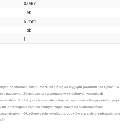
SZARY
TAK
9 mm
Tak
1
onych na stronach sklepu może różnić się od wyglądu produktu "na żywo". To
yce i nasyceniu. Zdjęcia zostały wykonane w określonych warunkach
roduktów. Produkty częściowo absorbują, a częściowo odbijają światło i jego
 niż postrzeganie zamieszczonych zdjęć, nawet na skalibrowanych
zewnętrznych. Określone cechy wyglądu produktów stara się przedstawić opis
sób.