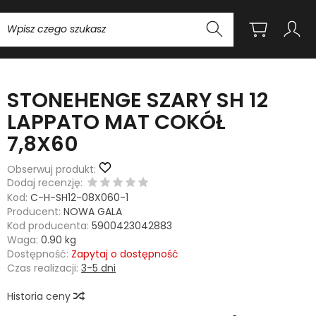
Wyszukaj
STONEHENGE SZARY SH 12
LAPPATO MAT COKÓŁ
7,8X60
Obserwuj produkt:
Dodaj recenzję:
Kod:
C-H-SH12-08X060-1
Producent:
NOWA GALA
Kod producenta:
5900423042883
Waga:
0.90
kg
Dostępność:
Zapytaj o dostępność
Czas realizacji:
3-5 dni
Historia ceny