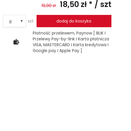
18,50 zł *
/ szt
19,90 zł
szt
dodaj do koszyka
Płatność przelewem, Paynow [ BLIK I
Przelewy Pay-by-link I Karta płatnicza
VISA, MASTERCARD I Karta kredytowa I
Google pay I Apple Pay ]