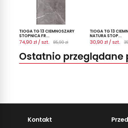
TIOGA TG 13 CIEMNOSZARY
TIOGA TG 13 CIE
STOPNICA FR...
NATURA STOP...
74,90 zł / szt.
30,90 zł / szt.
85,90 zł
35
Ostatnio przeglądane 
Kontakt
Prze