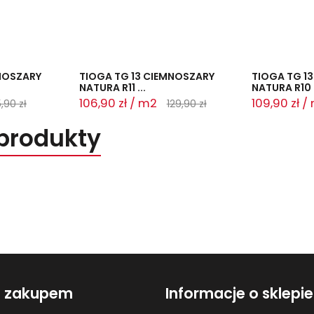
MNOSZARY
TIOGA TG 13 CIEMNOSZARY
TIOGA TG 1
NATURA R11 ...
NATURA R10 .
106,90 zł / m2
109,90 zł /
,90 zł
129,90 zł
produkty
d zakupem
Informacje o sklepie