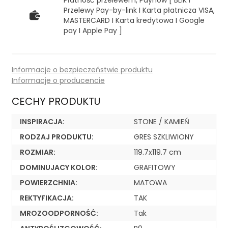
Płatność przelewem, Paynow [ BLIK I
Przelewy Pay-by-link I Karta płatnicza VISA,
MASTERCARD I Karta kredytowa I Google
pay I Apple Pay ]
Informacje o bezpieczeństwie produktu
Informacje o producencie
CECHY PRODUKTU
INSPIRACJA:
STONE / KAMIEŃ
RODZAJ PRODUKTU:
GRES SZKLIWIONY
ROZMIAR:
119.7x119.7 cm
DOMINUJACY KOLOR:
GRAFITOWY
POWIERZCHNIA:
MATOWA
REKTYFIKACJA:
TAK
MROZOODPORNOŚĆ:
Tak