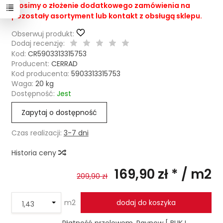
Prosimy o złożenie dodatkowego zamówienia na
pozostały asortyment lub kontakt z obsługą sklepu.
Obserwuj produkt:
Dodaj recenzję:
Kod:
CR5903313315753
Producent:
CERRAD
Kod producenta:
5903313315753
Waga:
20
kg
Dostępność:
Jest
Zapytaj o dostępność
Czas realizacji:
3-7 dni
Historia ceny
169,90 zł *
/ m2
209,90 zł
m2
dodaj do koszyka