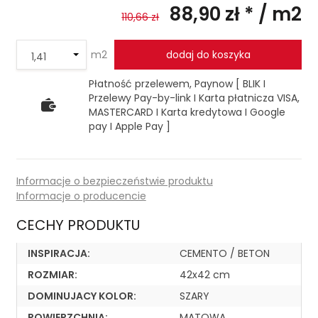
88,90 zł *
/ m2
110,66 zł
m2
dodaj do koszyka
Płatność przelewem, Paynow [ BLIK I
Przelewy Pay-by-link I Karta płatnicza VISA,
MASTERCARD I Karta kredytowa I Google
pay I Apple Pay ]
Informacje o bezpieczeństwie produktu
Informacje o producencie
CECHY PRODUKTU
INSPIRACJA:
CEMENTO / BETON
ROZMIAR:
42x42 cm
DOMINUJACY KOLOR:
SZARY
POWIERZCHNIA:
MATOWA