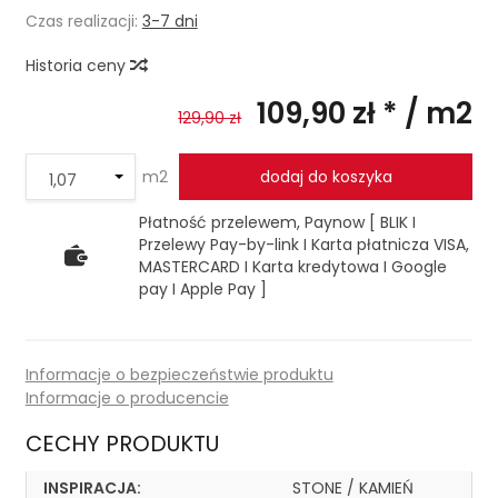
Czas realizacji:
3-7 dni
Historia ceny
109,90 zł *
/ m2
129,90 zł
m2
dodaj do koszyka
Płatność przelewem, Paynow [ BLIK I
Przelewy Pay-by-link I Karta płatnicza VISA,
MASTERCARD I Karta kredytowa I Google
pay I Apple Pay ]
Informacje o bezpieczeństwie produktu
Informacje o producencie
CECHY PRODUKTU
INSPIRACJA:
STONE / KAMIEŃ