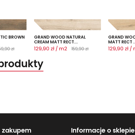
TIC BROWN
GRAND WOOD NATURAL
GRAND WOO
CREAM MATT RECT...
MATT RECT ..
129,90 zł / m2
129,90 zł /
59,90 zł
159,90 zł
produkty
d zakupem
Informacje o sklepie