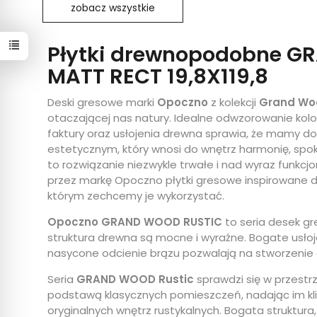
zobacz wszystkie
Płytki drewnopodobne 
MATT RECT 19,8X119,8
Deski gresowe marki
Opoczno
z kolekcji
Grand Wo
otaczającej nas natury. Idealne odwzorowanie kolor
faktury oraz usłojenia drewna sprawia, że mamy 
estetycznym, który wnosi do wnętrz harmonię, spo
to rozwiązanie niezwykle trwałe i nad wyraz funkcj
przez markę Opoczno płytki gresowe inspirowane 
którym zechcemy je wykorzystać.
Opoczno GRAND WOOD RUSTIC
to seria desek gr
struktura drewna są mocne i wyraźne. Bogate usłojeni
nasycone odcienie brązu pozwalają na stworzenie o
Seria
GRAND WOOD Rustic
sprawdzi się w przestr
podstawą klasycznych pomieszczeń, nadając im kl
oryginalnych wnętrz rustykalnych. Bogata struktura, g