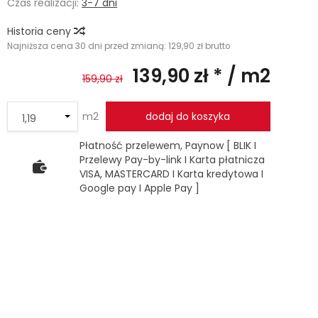
Czas realizacji:
3-7 dni
Historia ceny
Najniższa cena 30 dni przed zmianą:
129,90 zł brutto
139,90 zł *
/ m2
159,90 zł
m2
dodaj do koszyka
Płatność przelewem, Paynow [ BLIK I
Przelewy Pay-by-link I Karta płatnicza
VISA, MASTERCARD I Karta kredytowa I
Google pay I Apple Pay ]