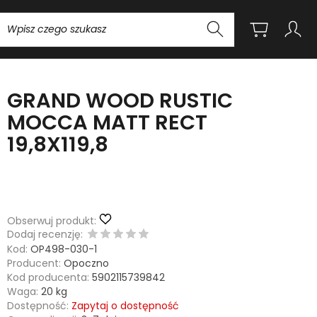
Wyszukaj
GRAND WOOD RUSTIC
MOCCA MATT RECT
19,8X119,8
Obserwuj produkt:
Dodaj recenzję:
Kod:
OP498-030-1
Producent:
Opoczno
Kod producenta:
5902115739842
Waga:
20
kg
Dostępność:
Zapytaj o dostępność