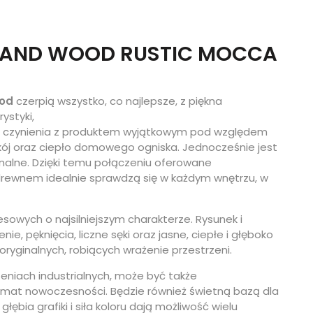
GRAND WOOD RUSTIC MOCCA
od
czerpią wszystko, co najlepsze, z piękna
ystyki,
do czynienia z produktem wyjątkowym pod względem
kój oraz ciepło domowego ogniska. Jednocześnie jest
onalne. Dzięki temu połączeniu oferowane
drewnem idealnie sprawdzą się w każdym wnętrzu, w
esowych o najsilniejszym charakterze. Rysunek i
e, pęknięcia, liczne sęki oraz jasne, ciepłe i głęboko
ryginalnych, robiących wrażenie przestrzeni.
zeniach industrialnych, może być także
imat nowoczesności. Będzie również świetną bazą dla
łębia grafiki i siła koloru dają możliwość wielu