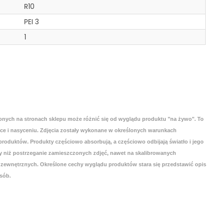
R10
PEI 3
1
onych na stronach sklepu może różnić się od wyglądu produktu "na żywo". To
yce i nasyceniu. Zdjęcia zostały wykonane w określonych warunkach
roduktów. Produkty częściowo absorbują, a częściowo odbijają światło i jego
 niż postrzeganie zamieszczonych zdjęć, nawet na skalibrowanych
zewnętrznych. Określone cechy wyglądu produktów stara się przedstawić opis
sób.