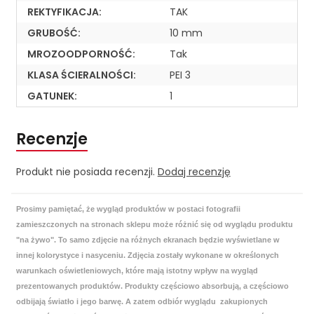
REKTYFIKACJA:
TAK
GRUBOŚĆ:
10 mm
MROZOODPORNOŚĆ:
Tak
KLASA ŚCIERALNOŚCI:
PEI 3
GATUNEK:
1
Recenzje
Produkt nie posiada recenzji.
Dodaj recenzję
Prosimy pamiętać, że wygląd produktów w postaci fotografii
zamieszczonych na stronach sklepu może różnić się od wyglądu produktu
"na żywo". To samo zdjęcie na różnych ekranach będzie wyświetlane w
innej kolorystyce i nasyceniu. Zdjęcia zostały wykonane w określonych
warunkach oświetleniowych, które mają istotny wpływ na wygląd
prezentowanych produktów. Produkty częściowo absorbują, a częściowo
odbijają światło i jego barwę. A zatem odbiór wyglądu zakupionych