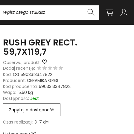
Wyszukaj
RUSH GREY RECT.
59,7X119,7
Obserwuj produkt:
Dodaj recenzję:
Kod:
CG 5903313347822
Producent:
CERAMIKA GRES
Kod producenta:
5903313347822
Waga:
15.50
kg
Dostępność:
Jest
Zapytaj o dostępność
Czas realizacji:
3-7 dni