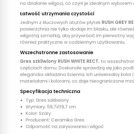
na działanie wilgoci, co czyni je idealnym wybore
Łatwość utrzymania czystości
Jednym z kluczowych atutów płytek
RUSH GREY RE
powierzchnia nie tylko dodaje im blasku, ale równi
wilgotną szmatką, aby przywrócić im pierwotny wyglą
również praktyczne w codziennym użytkowaniu.
Wszechstronne zastosowanie
Gres szkliwiony RUSH WHITE RECT.
to wszechstron
częściach domu. Doskonale sprawdzą się jako podłog
elegancka okładzina ścienna. Ich uniwersalny kolor
materiałami i kolorami, co daje nieograniczone moż
Specyfikacja techniczna
Typ: Gres szkliwiony
Wymiary: 59,7x119,7 cm
Kolor: Szary
Producent: Ceramika Gres
Odporność na zarysowania i wilgoć