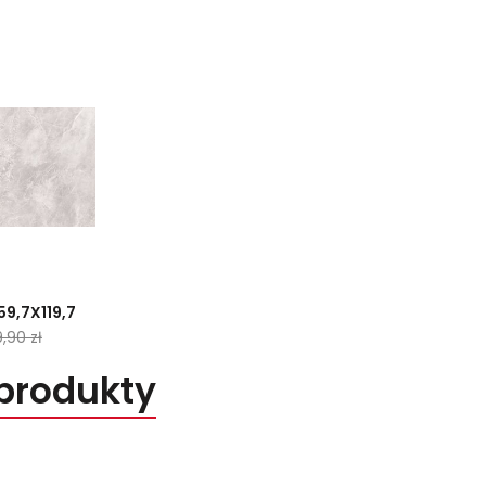
59,7X119,7
9,90 zł
produkty