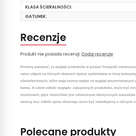
KLASA ŚCIERALNOŚCI:
GATUNEK:
Recenzje
Produkt nie posiada recenzji.
Dodaj recenzję
Prosimy pamiętać, że wygląd produktów w postaci fotografii zamieszcz
samo zdjęcie na różnych ekranach będzie wyświetlane w innej koloryst
oświetleniowych, które mają istotny wpływ na wygląd prezentowanych p
barwę. A zatem odbiór wyglądu zakupionych produktów, może być inny
monitorach, gdyż niemożliwe jest odtworzenie identycznych warunków 
słowny, lecz odbiór opisu słownego może być subiektywny u różnych o
Polecane produkty