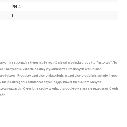
PEI 4
1
onych na stronach sklepu może różnić się od wyglądu produktu "na żywo". To
yce i nasyceniu. Zdjęcia zostały wykonane w określonych warunkach
roduktów. Produkty częściowo absorbują, a częściowo odbijają światło i jego
 niż postrzeganie zamieszczonych zdjęć, nawet na skalibrowanych
zewnętrznych. Określone cechy wyglądu produktów stara się przedstawić opis
sób.