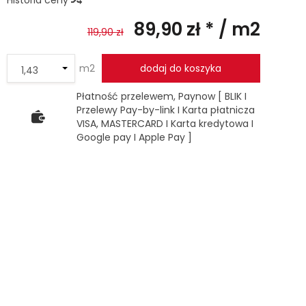
Historia ceny
89,90 zł *
/ m2
119,90 zł
m2
dodaj do koszyka
Płatność przelewem, Paynow [ BLIK I
Przelewy Pay-by-link I Karta płatnicza
VISA, MASTERCARD I Karta kredytowa I
Google pay I Apple Pay ]