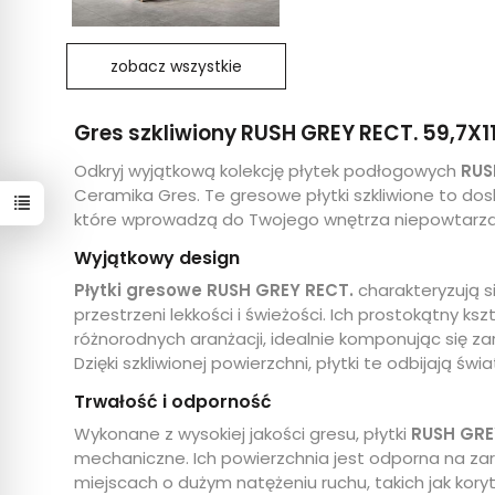
zobacz wszystkie
Gres szkliwiony RUSH GREY RECT. 59,7X1
Odkryj wyjątkową kolekcję płytek podłogowych
RUS
Ceramika Gres. Te gresowe płytki szkliwione to do
które wprowadzą do Twojego wnętrza niepowtarzaln
Wyjątkowy design
Płytki gresowe RUSH GREY RECT.
charakteryzują s
przestrzeni lekkości i świeżości. Ich prostokątny k
różnorodnych aranżacji, idealnie komponując się z
Dzięki szkliwionej powierzchni, płytki te odbijają ś
Trwałość i odporność
Wykonane z wysokiej jakości gresu, płytki
RUSH GRE
mechaniczne. Ich powierzchnia jest odporna na zar
miejscach o dużym natężeniu ruchu, takich jak kory