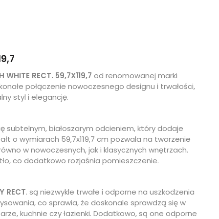
19,7
H WHITE RECT. 59,7X119,7
od renomowanej marki
skonałe połączenie nowoczesnego designu i trwałości,
y styl i elegancję.
ię subtelnym, białoszarym odcieniem, który dodaje
ształt o wymiarach 59,7x119,7 cm pozwala na tworzenie
arówno w nowoczesnych, jak i klasycznych wnętrzach.
wiatło, co dodatkowo rozjaśnia pomieszczenie.
Y RECT
. są niezwykle trwałe i odporne na uszkodzenia
ysowania, co sprawia, że doskonale sprawdzą się w
tarze, kuchnie czy łazienki. Dodatkowo, są one odporne