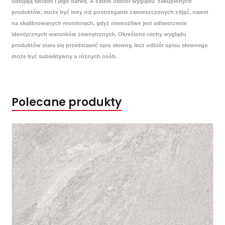
odbijają światło i jego barwę. A zatem odbiór wyglądu zakupionych
produktów, może być inny niż postrzeganie zamieszczonych zdjęć, nawet
na skalibrowanych monitorach, gdyż niemożliwe jest odtworzenie
identycznych warunków zewnętrznych. Określone cechy wyglądu
produktów stara się przedstawić opis słowny, lecz odbiór opisu słownego
może być subiektywny u różnych osób.
Polecane produkty