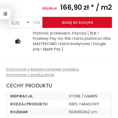
166,90 zł *
/ m2
231,36 zł
m2
dodaj do koszyka
Płatność przelewem, Paynow [ BLIK I
Przelewy Pay-by-link I Karta płatnicza VISA,
MASTERCARD I Karta kredytowa I Google
pay I Apple Pay ]
Informacje o bezpieczeństwie produktu
Informacje o producencie
CECHY PRODUKTU
INSPIRACJA:
STONE / KAMIEŃ
RODZAJ PRODUKTU:
GRES TARASOWY
ROZMIAR:
59.8x59.8x2 cm