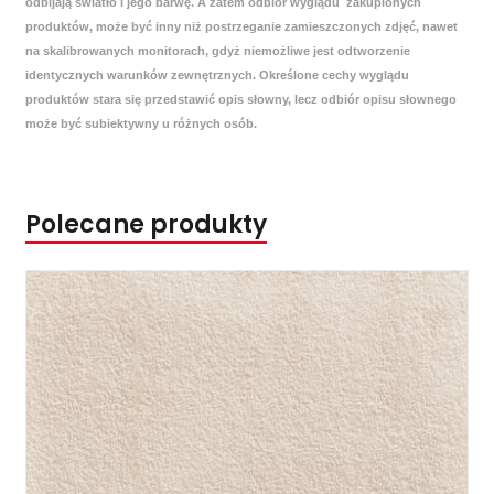
odbijają światło i jego barwę. A zatem odbiór wyglądu zakupionych
produktów, może być inny niż postrzeganie zamieszczonych zdjęć, nawet
na skalibrowanych monitorach, gdyż niemożliwe jest odtworzenie
identycznych warunków zewnętrznych. Określone cechy wyglądu
produktów stara się przedstawić opis słowny, lecz odbiór opisu słownego
może być subiektywny u różnych osób.
Polecane produkty