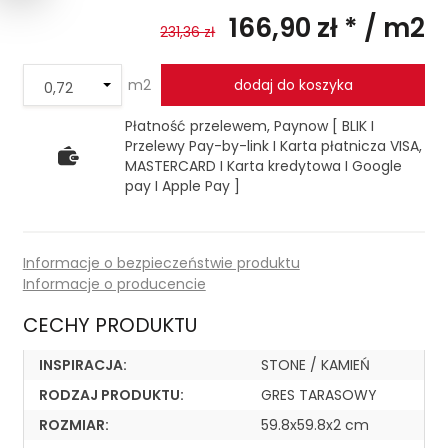
166,90 zł *
/ m2
231,36 zł
m2
dodaj do koszyka
Płatność przelewem, Paynow [ BLIK I
Przelewy Pay-by-link I Karta płatnicza VISA,
MASTERCARD I Karta kredytowa I Google
pay I Apple Pay ]
Informacje o bezpieczeństwie produktu
Informacje o producencie
CECHY PRODUKTU
INSPIRACJA:
STONE / KAMIEŃ
RODZAJ PRODUKTU:
GRES TARASOWY
ROZMIAR:
59.8x59.8x2 cm