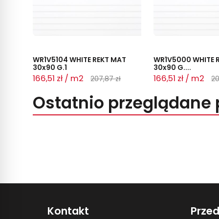
WR1V5104 WHITE REKT MAT
WR1V5000 WHITE R
30x90 G.1
30x90 G....
166,51 zł / m2
166,51 zł / m2
207,87 zł
20
Ostatnio przeglądane 
Kontakt
Prze