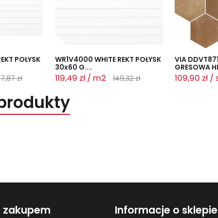
EKT POŁYSK
WR1V4000 WHITE REKT POŁYSK
VIA DDVT87
30x60 G....
GRESOWA HE
119,49 zł / m2
109,90 zł / 
7,87 zł
149,32 zł
produkty
d zakupem
Informacje o sklepie