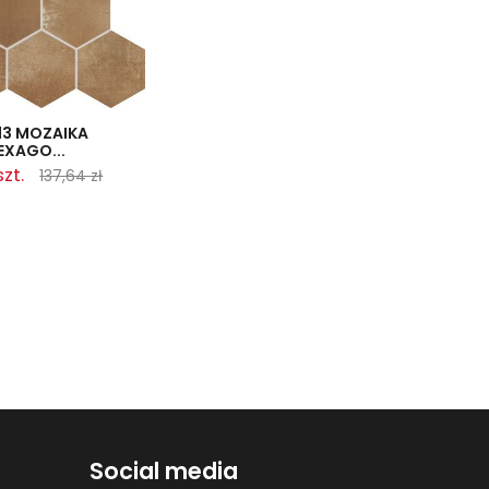
13 MOZAIKA
XAGO...
szt.
137,64 zł
Social media