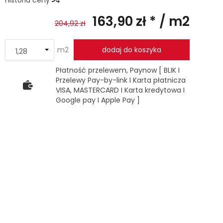
Historia ceny
163,90 zł *
/ m2
204,92 zł
m2
dodaj do koszyka
Płatność przelewem, Paynow [ BLIK I
Przelewy Pay-by-link I Karta płatnicza
VISA, MASTERCARD I Karta kredytowa I
Google pay I Apple Pay ]