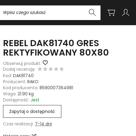
Wyszukaj
REBEL DAK81740 GRES
REKTYFIKOWANY 80X80
Obserwuj produkt:
Dodaj recenzję:
Kod:
DAK81740
Producent:
RAKO
Kod producenta:
8590007364981
Waga:
21.90
kg
Dostępność:
Jest
Zapytaj o dostępność
Czas realizacji:
7-14 dni