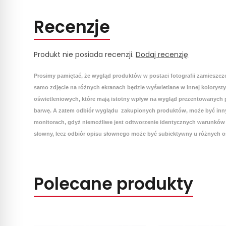
Recenzje
Produkt nie posiada recenzji.
Dodaj recenzję
Prosimy pamiętać, że wygląd produktów w postaci fotografii zamieszcz
samo zdjęcie na różnych ekranach będzie wyświetlane w innej koloryst
oświetleniowych, które mają istotny wpływ na wygląd prezentowanych p
barwę. A zatem odbiór wyglądu zakupionych produktów, może być inny
monitorach, gdyż niemożliwe jest odtworzenie identycznych warunków 
słowny, lecz odbiór opisu słownego może być subiektywny u różnych o
Polecane produkty