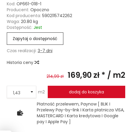
Kod:
OP661-018-1
Producent:
Opoczno
Kod producenta:
5902115742262
Waga:
20.80
kg
Dostępność:
Jest
Zapytaj o dostępność
Czas realizacji:
3-7 dni
Historia ceny
169,90 zł *
/ m2
214,99 zł
m2
dodaj do koszyka
Płatność przelewem, Paynow [ BLIK I
Przelewy Pay-by-link I Karta płatnicza VISA,
MASTERCARD I Karta kredytowa I Google
pay I Apple Pay ]