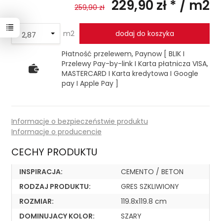
229,90 zł *
/ m2
259,90 zł
m2
dodaj do koszyka
Płatność przelewem, Paynow [ BLIK I
Przelewy Pay-by-link I Karta płatnicza VISA,
MASTERCARD I Karta kredytowa I Google
pay I Apple Pay ]
Informacje o bezpieczeństwie produktu
Informacje o producencie
CECHY PRODUKTU
INSPIRACJA:
CEMENTO / BETON
RODZAJ PRODUKTU:
GRES SZKLIWIONY
ROZMIAR:
119.8x119.8 cm
DOMINUJACY KOLOR:
SZARY