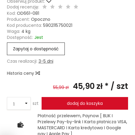
Obserwuj produkt:
Dodaj recenzję:
Kod:
OD661-081
Producent:
Opoczno
Kod producenta:
5902115750021
Waga:
4
kg
Dostępność:
Jest
Zapytaj o dostępność
Czas realizacji:
3-5 dni
Historia ceny
45,90 zł *
/ szt
55,99 zł
szt
dodaj do koszyka
Płatność przelewem, Paynow [ BLIK I
Przelewy Pay-by-link I Karta płatnicza VISA,
MASTERCARD I Karta kredytowa I Google
pay I Apple Pay ]