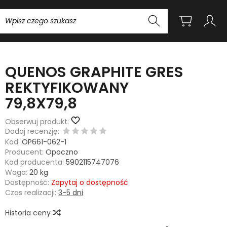
Wyszukaj
QUENOS GRAPHITE GRES
REKTYFIKOWANY
79,8X79,8
Obserwuj produkt:
Dodaj recenzję:
Kod:
OP661-062-1
Producent:
Opoczno
Kod producenta:
5902115747076
Waga:
20
kg
Dostępność:
Zapytaj o dostępność
Czas realizacji:
3-5 dni
Historia ceny