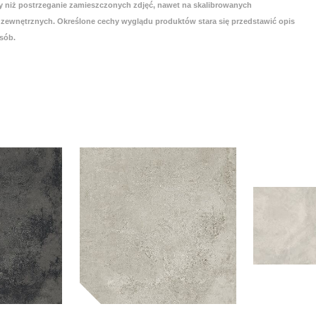
 niż postrzeganie zamieszczonych zdjęć, nawet na skalibrowanych
zewnętrznych. Określone cechy wyglądu produktów stara się przedstawić opis
sób.