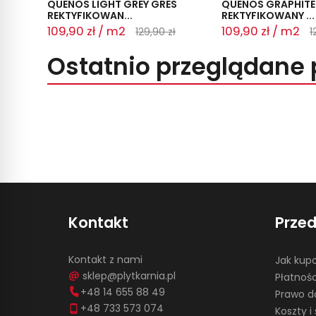
QUENOS LIGHT GREY GRES
QUENOS GRAPHITE
REKTYFIKOWAN...
REKTYFIKOWANY ...
109,90 zł / m2
109,90 zł / m2
129,90 zł
1
Ostatnio przeglądane 
Kontakt
Prze
Kontakt z nami
Jak kup
sklep@plytkarnia.pl
Płatnośc
+48 14 655 88 49
Prawo d
+48 733 573 074
Koszty 