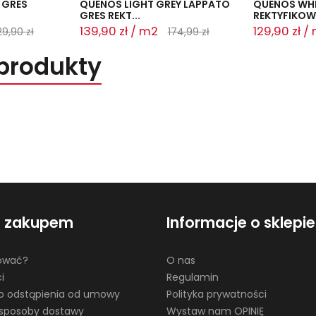
 GRES
QUENOS LIGHT GREY LAPPATO
QUENOS WHI
GRES REKT...
REKTYFIKOWA
139,90 zł / m2
129,90 zł /
29,90 zł
174,99 zł
produkty
d zakupem
Informacje o sklepie
ować?
O nas
i
Regulamin
o odstąpienia od umowy
Polityka prywatności
i sposoby dostawy
Wystaw nam OPINIĘ