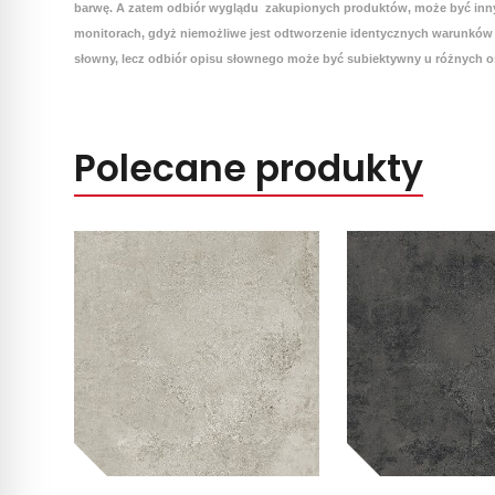
barwę. A zatem odbiór wyglądu zakupionych produktów, może być inny
monitorach, gdyż niemożliwe jest odtworzenie identycznych warunków 
słowny, lecz odbiór opisu słownego może być subiektywny u różnych o
Polecane produkty