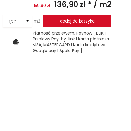
136,90 zł *
/ m2
159,90 zł
m2
dodaj do koszyka
Płatność przelewem, Paynow [ BLIK I
Przelewy Pay-by-link I Karta płatnicza
VISA, MASTERCARD I Karta kredytowa I
Google pay I Apple Pay ]