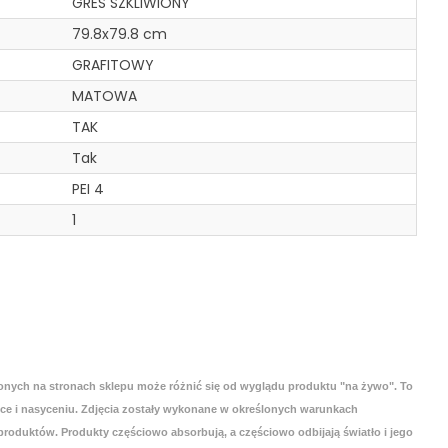
GRES SZKLIWIONY
79.8x79.8 cm
GRAFITOWY
MATOWA
TAK
Tak
PEI 4
1
onych na stronach sklepu może różnić się od wyglądu produktu "na żywo". To
yce i nasyceniu. Zdjęcia zostały wykonane w określonych warunkach
roduktów. Produkty częściowo absorbują, a częściowo odbijają światło i jego