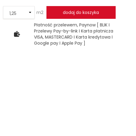
m2
dodaj do koszyka
Płatność przelewem, Paynow [ BLIK I
Przelewy Pay-by-link I Karta płatnicza
VISA, MASTERCARD I Karta kredytowa I
Google pay I Apple Pay ]