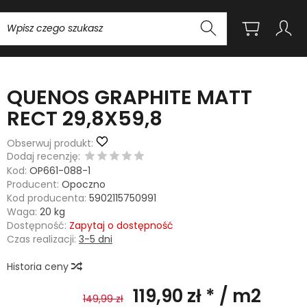
Wyszukaj
QUENOS GRAPHITE MATT
RECT 29,8X59,8
Obserwuj produkt:
Dodaj recenzję:
Kod:
OP661-088-1
Producent:
Opoczno
Kod producenta:
5902115750991
Waga:
20
kg
Dostępność:
Zapytaj o dostępność
Czas realizacji:
3-5 dni
Historia ceny
119,90 zł *
/ m2
149,99 zł