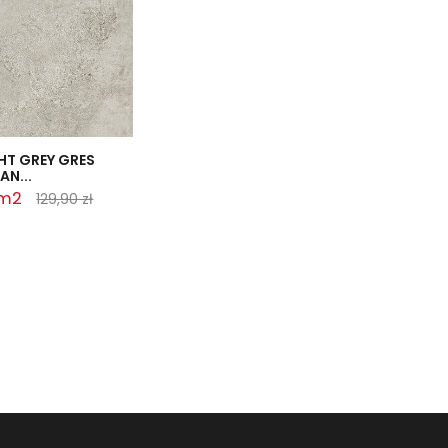
HT GREY GRES
AN...
 m2
129,90 zł