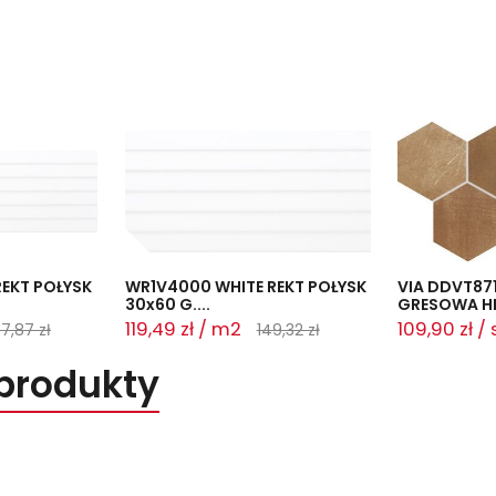
EKT POŁYSK
WR1V4000 WHITE REKT POŁYSK
VIA DDVT87
30x60 G....
GRESOWA HE
119,49 zł / m2
109,90 zł / 
7,87 zł
149,32 zł
produkty