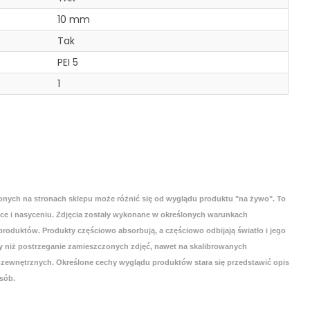
10 mm
Tak
PEI 5
1
onych na stronach sklepu może różnić się od wyglądu produktu "na żywo". To
yce i nasyceniu. Zdjęcia zostały wykonane w określonych warunkach
roduktów. Produkty częściowo absorbują, a częściowo odbijają światło i jego
 niż postrzeganie zamieszczonych zdjęć, nawet na skalibrowanych
zewnętrznych. Określone cechy wyglądu produktów stara się przedstawić opis
sób.