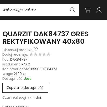
Wyszukaj
QUARZIT DAK84737 GRES
REKTYFIKOWANY 40x80
Obserwuj produkt:
Dodaj recenzję:
Kod:
DAK84737
Producent:
RAKO
Kod producenta:
8590007361973
Waga:
21.90
kg
Dostępność:
Jest
Zapytaj o dostępność
Czas realizacji:
7-14 dni