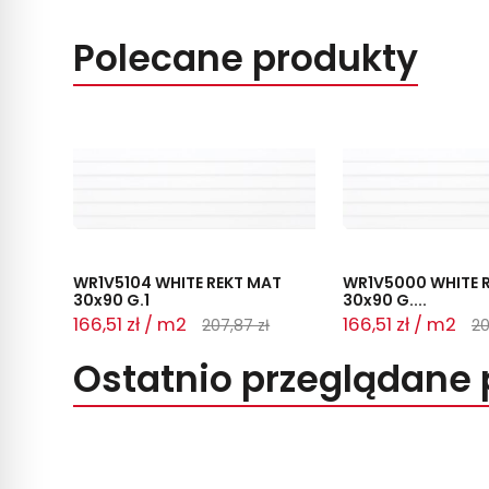
Polecane produkty
WR1V5104 WHITE REKT MAT
WR1V5000 WHITE R
30x90 G.1
30x90 G....
166,51 zł / m2
166,51 zł / m2
207,87 zł
20
Ostatnio przeglądane 