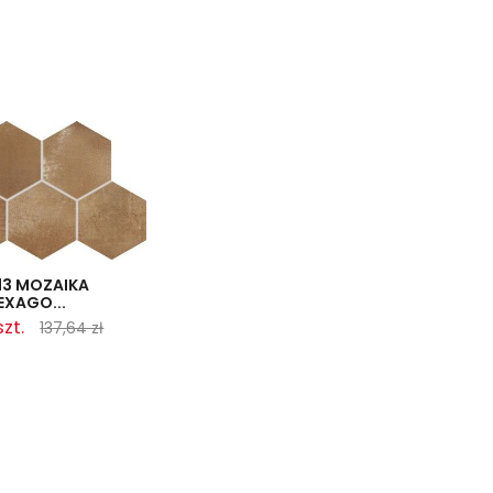
13 MOZAIKA
XAGO...
szt.
137,64 zł