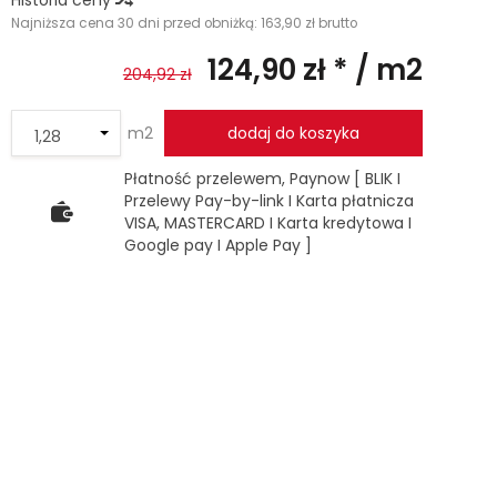
Historia ceny
Najniższa cena 30 dni przed obniżką:
163,90 zł brutto
124,90 zł *
/ m2
204,92 zł
m2
dodaj do koszyka
Płatność przelewem, Paynow [ BLIK I
Przelewy Pay-by-link I Karta płatnicza
VISA, MASTERCARD I Karta kredytowa I
Google pay I Apple Pay ]