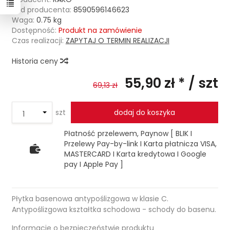
Kod producenta:
8590596146623
Waga:
0.75
kg
Dostępność:
Produkt na zamówienie
Czas realizacji:
ZAPYTAJ O TERMIN REALIZACJI
Historia ceny
55,90 zł *
/ szt
69,13 zł
szt
dodaj do koszyka
Płatność przelewem, Paynow [ BLIK I
Przelewy Pay-by-link I Karta płatnicza VISA,
MASTERCARD I Karta kredytowa I Google
pay I Apple Pay ]
Płytka basenowa antypoślizgowa w klasie C.
Antypoślizgowa kształtka schodowa - schody do basenu.
Informacje o bezpieczeństwie produktu