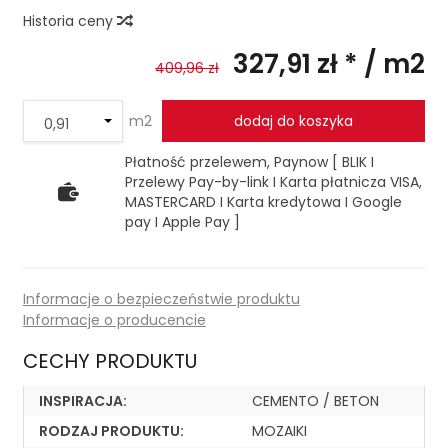
Historia ceny
327,91 zł *
/ m2
409,96 zł
m2
dodaj do koszyka
Płatność przelewem, Paynow [ BLIK I
Przelewy Pay-by-link I Karta płatnicza VISA,
MASTERCARD I Karta kredytowa I Google
pay I Apple Pay ]
Informacje o bezpieczeństwie produktu
Informacje o producencie
CECHY PRODUKTU
INSPIRACJA:
CEMENTO / BETON
RODZAJ PRODUKTU:
MOZAIKI