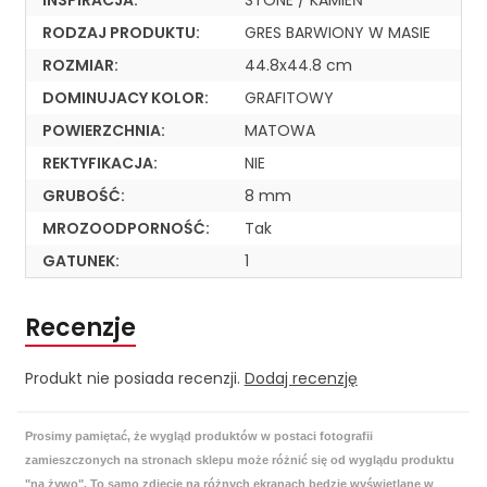
INSPIRACJA:
STONE / KAMIEŃ
RODZAJ PRODUKTU:
GRES BARWIONY W MASIE
ROZMIAR:
44.8x44.8 cm
DOMINUJACY KOLOR:
GRAFITOWY
POWIERZCHNIA:
MATOWA
REKTYFIKACJA:
NIE
GRUBOŚĆ:
8 mm
MROZOODPORNOŚĆ:
Tak
GATUNEK:
1
Recenzje
Produkt nie posiada recenzji.
Dodaj recenzję
Prosimy pamiętać, że wygląd produktów w postaci fotografii
zamieszczonych na stronach sklepu może różnić się od wyglądu produktu
"na żywo". To samo zdjęcie na różnych ekranach będzie wyświetlane w