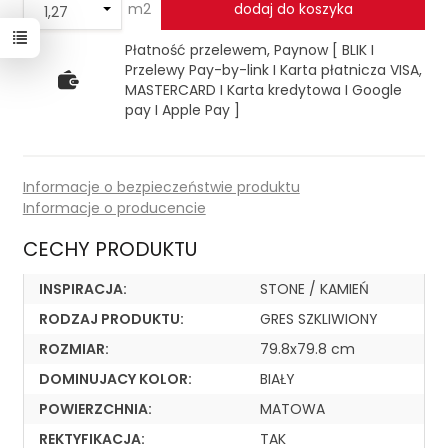
m2
dodaj do koszyka
Płatność przelewem, Paynow [ BLIK I
Przelewy Pay-by-link I Karta płatnicza VISA,
MASTERCARD I Karta kredytowa I Google
pay I Apple Pay ]
Informacje o bezpieczeństwie produktu
Informacje o producencie
CECHY PRODUKTU
INSPIRACJA:
STONE / KAMIEŃ
RODZAJ PRODUKTU:
GRES SZKLIWIONY
ROZMIAR:
79.8x79.8 cm
DOMINUJACY KOLOR:
BIAŁY
POWIERZCHNIA:
MATOWA
REKTYFIKACJA:
TAK