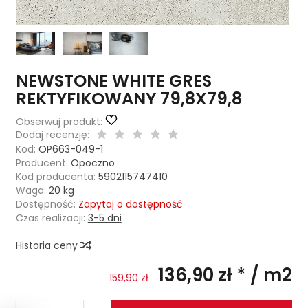
NEWSTONE WHITE GRES
REKTYFIKOWANY 79,8X79,8
Obserwuj produkt:
Dodaj recenzję:
Kod:
OP663-049-1
Producent:
Opoczno
Kod producenta:
5902115747410
Waga:
20
kg
Dostępność:
Zapytaj o dostępność
Czas realizacji:
3-5 dni
Historia ceny
136,90 zł *
/ m2
159,90 zł