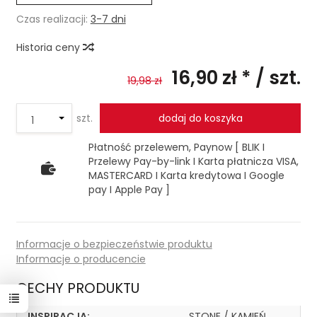
Czas realizacji:
3-7 dni
Historia ceny
16,90 zł *
/ szt.
19,98 zł
szt.
dodaj do koszyka
Płatność przelewem, Paynow [ BLIK I
Przelewy Pay-by-link I Karta płatnicza VISA,
MASTERCARD I Karta kredytowa I Google
pay I Apple Pay ]
Informacje o bezpieczeństwie produktu
Informacje o producencie
CECHY PRODUKTU
INSPIRACJA:
STONE / KAMIEŃ