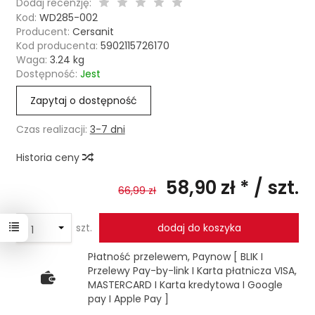
Dodaj recenzję:
Kod:
WD285-002
Producent:
Cersanit
Kod producenta:
5902115726170
Waga:
3.24
kg
Dostępność:
Jest
Zapytaj o dostępność
Czas realizacji:
3-7 dni
Historia ceny
58,90 zł *
/ szt.
66,99 zł
szt.
dodaj do koszyka
Płatność przelewem, Paynow [ BLIK I
Przelewy Pay-by-link I Karta płatnicza VISA,
MASTERCARD I Karta kredytowa I Google
pay I Apple Pay ]