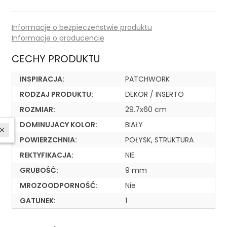
Informacje o bezpieczeństwie produktu
Informacje o producencie
CECHY PRODUKTU
INSPIRACJA:
PATCHWORK
RODZAJ PRODUKTU:
DEKOR / INSERTO
ROZMIAR:
29.7x60 cm
DOMINUJACY KOLOR:
BIAŁY
W ostatnich 7 dniach produktem interesują się
3
osoby.
POWIERZCHNIA:
POŁYSK, STRUKTURA
REKTYFIKACJA:
NIE
GRUBOŚĆ:
9 mm
MROZOODPORNOŚĆ:
Nie
GATUNEK:
1