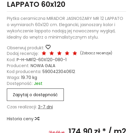
LAPPATO 60x120
Płytka ceramiczna MIRADOR JASNOSZARY MR 12 LAPPATO
o wymiarach 60x120 cm. Elegancki, jasnoszary kolor i
wykończenie lappato nadają jej nowoczesny wygląd,
idealny do wnętrz o minimalistycznym stylu.
Obserwuj produkt:
Dodaj recenzję:
(
Zobacz recenzje
)
Kod:
P-H-MR12-60X120-080-1
Producent:
NOWA GALA
Kod producenta:
5900423040612
Waga:
19.70
kg
Dostępność:
Jest
Zapytaj o dostępność
Czas realizacji:
3-7 dni
Historia ceny
174,90 zł *
/ m2
214,91 zł