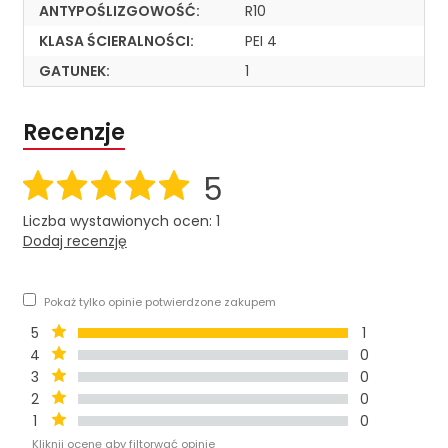
ANTYPOŚLIZGOWOŚĆ:
R10
KLASA ŚCIERALNOŚCI:
PEI 4
GATUNEK:
1
Recenzje
5
Liczba wystawionych ocen: 1
Dodaj recenzję
Pokaż tylko opinie potwierdzone zakupem
5
1
4
0
3
0
2
0
1
0
Kliknij ocenę aby filtorwać opinie