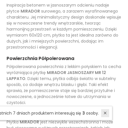
Inspiracja betonem w jasnoszarym odcieniu nadaje
płytce
MIRADOR
surowego, a zarazem wyrafinowanego
charakteru. Jej minimalistyczny design doskonale wpisuje
się w nowoczesne trendy wnętrzarskie, tworząc
harmonijną przestrzeń w każdym pomieszczeniu. Dzięki
wymiarom 60x120 cm, płytka ta jest idealna zarówno do
dużych, jak i mniejszych powierzchni, dodając im
przestronności i elegancji.
Powierzchnia Półpolerowana
Półpolerowana powierzchnia z lekkim połyskiem to cecha
wyróżniająca płytkę
MIRADOR JASNOSZARY MR 12
LAPPATO
. Dzięki temu, płytka odbija światło w subtelny
sposób, co dodaje wnętrzu blasku i głębi. Taki efekt
sprawia, że pomieszczenie staje się bardziej przytulne i
nowoczesne, a jednocześnie łatwe do utrzymania w
czystości.
W ostatnich 7 dniach produktem interesują się
3
osoby.
Wszechstronne Zastosowanie
Płytka
MIRADOR
jest niezwykle wszechstronna i może