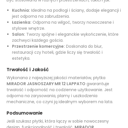
być stosowana w różnych przestrzeniach, takich jak:
Kuchnia:
Idealna na podłogi i ściany, dodaje elegancji i
jest odporna na zabrudzenia.
Łazienka:
Odporna na wilgoć, tworzy nowoczesne i
stylowe wnętrze.
Salon:
Tworzy spójne i eleganckie wykończenie, które
zachwyci każdego gościa.
Przestrzenie komercyjne:
Doskonała do biur,
restauracji czy hoteli, gdzie liczy się trwałość i
estetyka.
Trwałość i Jakość
Wykonana z najwyższej jakości materiałów, płytka
MIRADOR JASNOSZARY MR 12 LAPPATO
gwarantuje
trwałość i odporność na codzienne użytkowanie. Jest
odporna na zarysowania, plamy i uszkodzenia
mechaniczne, co czyni ją idealnym wyborem na lata.
Podsumowanie
Jeśli szukasz płytki, która łączy w sobie nowoczesny
design, funkcjonalność i trwałość,
MIRADOR