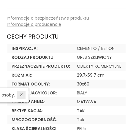
Informacje o bezpieczeństwie produktu
Informacje o producencie
CECHY PRODUKTU
INSPIRACJA:
CEMENTO / BETON
RODZAJ PRODUKTU:
GRES SZKLIWIONY
PRZEZNACZENIE PRODUKTU:
OBIEKTY KOMERCYJNE
ROZMIAR:
29.7x59.7 cm
FORMAT OGÓLNY:
30x60
DOMINUJACY KOLOR:
BIAŁY
W ostatnich 7 dniach produktem interesują się
3
osoby.
POWIERZCHNIA:
MATOWA
REKTYFIKACJA:
TAK
MROZOODPORNOŚĆ:
Tak
KLASA ŚCIERALNOŚCI:
PEI 5