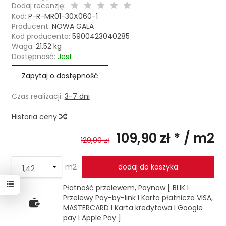
Dodaj recenzję:
Kod:
P-R-MR01-30X060-1
Producent:
NOWA GALA
Kod producenta:
5900423040285
Waga:
21.52
kg
Dostępność:
Jest
Zapytaj o dostępność
Czas realizacji:
3-7 dni
Historia ceny
109,90 zł *
/ m2
129,90 zł
m2
dodaj do koszyka
Płatność przelewem, Paynow [ BLIK I
Przelewy Pay-by-link I Karta płatnicza VISA,
MASTERCARD I Karta kredytowa I Google
pay I Apple Pay ]