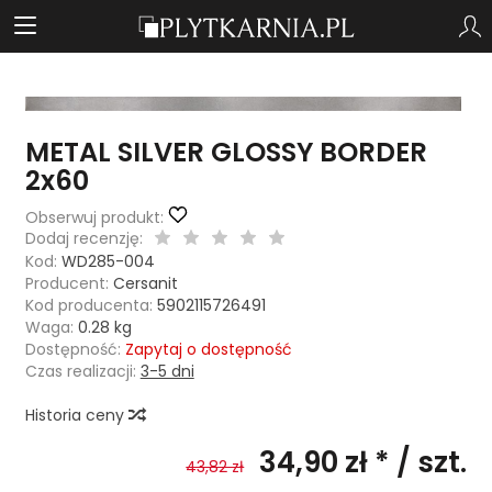
METAL SILVER GLOSSY BORDER
2x60
Obserwuj produkt:
Dodaj recenzję:
Kod:
WD285-004
Producent:
Cersanit
Kod producenta:
5902115726491
Waga:
0.28
kg
Dostępność:
Zapytaj o dostępność
Czas realizacji:
3-5 dni
Historia ceny
34,90 zł *
/ szt.
43,82 zł