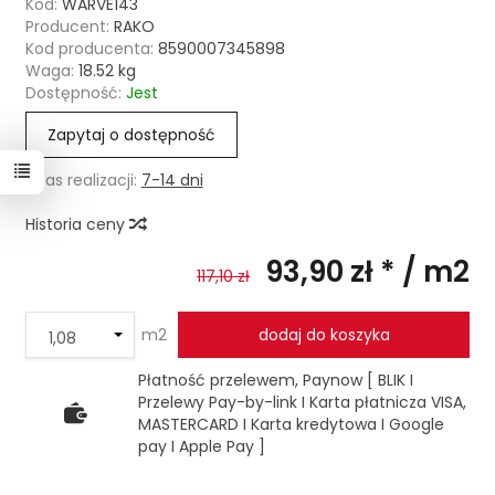
Kod:
WARVE143
Producent:
RAKO
Kod producenta:
8590007345898
Waga:
18.52
kg
Dostępność:
Jest
Zapytaj o dostępność
Czas realizacji:
7-14 dni
Historia ceny
93,90 zł *
/ m2
117,10 zł
m2
dodaj do koszyka
Płatność przelewem, Paynow [ BLIK I
Przelewy Pay-by-link I Karta płatnicza VISA,
MASTERCARD I Karta kredytowa I Google
pay I Apple Pay ]