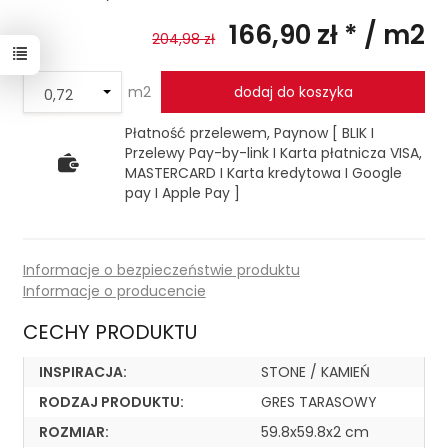
166,90 zł *
/ m2
204,98 zł
m2
dodaj do koszyka
Płatność przelewem, Paynow [ BLIK I
Przelewy Pay-by-link I Karta płatnicza VISA,
MASTERCARD I Karta kredytowa I Google
pay I Apple Pay ]
Informacje o bezpieczeństwie produktu
Informacje o producencie
CECHY PRODUKTU
INSPIRACJA:
STONE / KAMIEŃ
RODZAJ PRODUKTU:
GRES TARASOWY
ROZMIAR:
59.8x59.8x2 cm