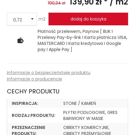
139,90 zł *
/ m2
190,34 zł
m2
dodaj do koszyka
 7 dniach produktem interesują się
4
osoby.
Płatność przelewem, Paynow [ BLIK I
Przelewy Pay-by-link I Karta płatnicza VISA,
MASTERCARD I Karta kredytowa I Google
pay I Apple Pay ]
Informacje o bezpieczeństwie produktu
Informacje o producencie
CECHY PRODUKTU
INSPIRACJA:
STONE / KAMIEŃ
PŁYTKI PODŁOGOWE, GRES
RODZAJ PRODUKTU:
BARWIONY W MASIE
PRZEZNACZENIE
OBIEKTY KOMERCYJNE,
PRODUKTU:
OBIEKTY PRZEMYSŁOWE