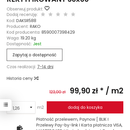
Obserwuj produkt:
Dodaj recenzję:
Kod:
DAKSR588
Producent:
RAKO
Kod producenta:
8590007398429
Waga:
19.20
kg
Dostępność:
Jest
Zapytaj o dostępność
Czas realizacji:
7-14 dni
Historia ceny
99,90 zł *
/ m2
123,00 zł
m2
dodaj do koszyka
Płatność przelewem, Paynow [ BLIK I
Przelewy Pay-by-link I Karta płatnicza VISA,