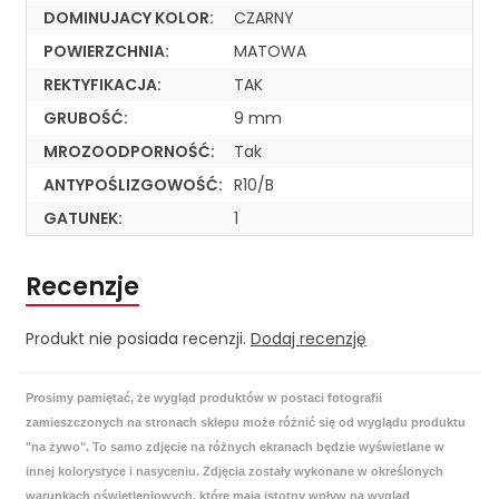
DOMINUJACY KOLOR:
CZARNY
POWIERZCHNIA:
MATOWA
REKTYFIKACJA:
TAK
GRUBOŚĆ:
9 mm
MROZOODPORNOŚĆ:
Tak
ANTYPOŚLIZGOWOŚĆ:
R10/B
GATUNEK:
1
Recenzje
Produkt nie posiada recenzji.
Dodaj recenzję
Prosimy pamiętać, że wygląd produktów w postaci fotografii
zamieszczonych na stronach sklepu może różnić się od wyglądu produktu
"na żywo". To samo zdjęcie na różnych ekranach będzie wyświetlane w
innej kolorystyce i nasyceniu. Zdjęcia zostały wykonane w określonych
warunkach oświetleniowych, które mają istotny wpływ na wygląd