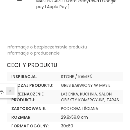
MASTERCARD I Karta kredytowa I Google
pay I Apple Pay ]
Informacje o bezpieczeństwie produktu
Informacje o producencie
CECHY PRODUKTU
INSPIRACJA:
STONE / KAMIEŃ
RODZAJ PRODUKTU:
GRES BARWIONY W MASIE
W ostatnich 7 dniach produktem interesują się
3
osoby.
PRZEZNACZENIE
ŁAZIENKA, KUCHNIA, SALON,
PRODUKTU:
OBIEKTY KOMERCYJNE, TARAS
ZASTOSOWANIE:
PODŁOGA I ŚCIANA
ROZMIAR:
29.8x59.8 cm
FORMAT OGÓLNY:
30x60