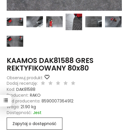
KAAMOS DAK81588 GRES
REKTYFIKOWANY 80x80
Obserwuj produkt:
Dodaj recenzję:
Kod:
DAK81588
Producent:
RAKO
Kod producenta:
8590007364912
Waga:
21.90
kg
Dostępność:
Jest
Zapytaj o dostępność